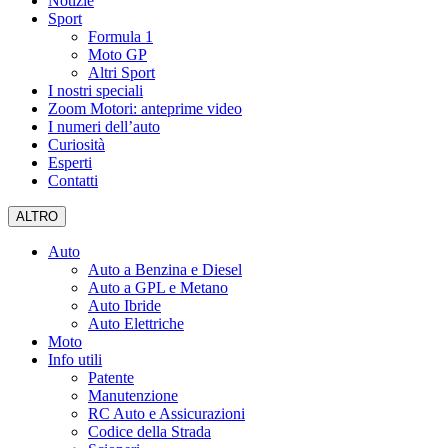
Notizie
Sport
Formula 1
Moto GP
Altri Sport
I nostri speciali
Zoom Motori: anteprime video
I numeri dell’auto
Curiosità
Esperti
Contatti
ALTRO
Auto
Auto a Benzina e Diesel
Auto a GPL e Metano
Auto Ibride
Auto Elettriche
Moto
Info utili
Patente
Manutenzione
RC Auto e Assicurazioni
Codice della Strada