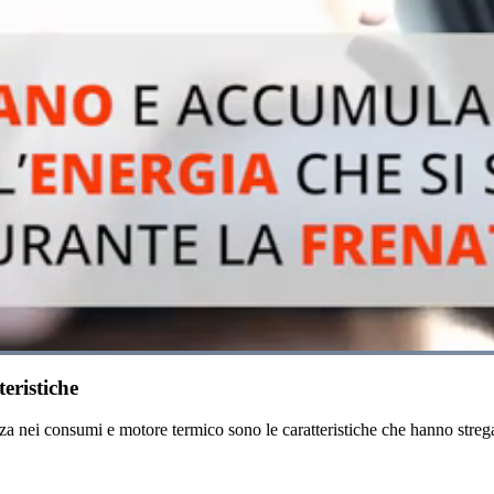
Loaded
:
72.41%
teristiche
a nei consumi e motore termico sono le caratteristiche che hanno stregat