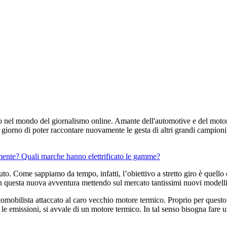
o nel mondo del giornalismo online. Amante dell'automotive e del motors
orno di poter raccontare nuovamente le gesta di altri grandi campioni p
lmente?
Quali marche hanno elettrificato le gamme?
. Come sappiamo da tempo, infatti, l’obiettivo a stretto giro è quello d
 in questa nuova avventura mettendo sul mercato tantissimi nuovi modelli
utomobilista attaccato al caro vecchio motore termico. Proprio per questo
e emissioni, si avvale di un motore termico. In tal senso bisogna fare un