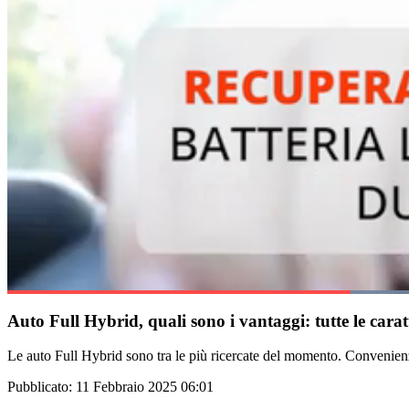
Current Time
0:39
Duration
2:17
Auto Full Hybrid, quali sono i vantaggi: tutte le carat
Pause
Unmute
Fullscreen
Le auto Full Hybrid sono tra le più ricercate del momento. Convenienz
Pubblicato:
11 Febbraio 2025 06:01