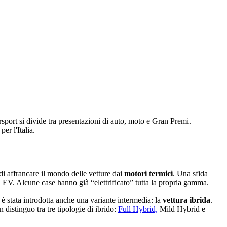
port si divide tra presentazioni di auto, moto e Gran Premi.
er l'Italia.
i affrancare il mondo delle vetture dai
motori termici
. Una sfida
 EV. Alcune case hanno già “elettrificato” tutta la propria gamma.
 è stata introdotta anche una variante intermedia: la
vettura ibrida
.
 distinguo tra tre tipologie di ibrido:
Full Hybrid,
Mild Hybrid e