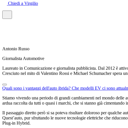
Chiedi a Virgilio
Antonio Russo
Giornalista Automotive
Laureato in Comunicazione e giornalista pubblicista. Dal 2012 è attiv
Cresciuto nel mito di Valentino Rossi e Michael Schumacher spera un gi
Quali sono i vantaggi dell'auto ibrida?
Che modelli EV ci sono attua
Stiamo vivendo una periodo di grandi cambiamenti nel mondo delle auto
ardua raccolta da tutti o quasi i marchi, che si stanno già cimentando
Il passaggio diretto però si sa poteva risultare doloroso per qualche a
Quest’auto, pur sfruttando le nuove tecnologie elettriche che riducono l
Plug-in Hybrid.