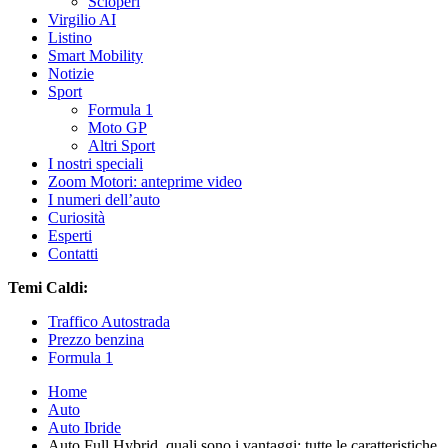
Scioperi
Virgilio AI
Listino
Smart Mobility
Notizie
Sport
Formula 1
Moto GP
Altri Sport
I nostri speciali
Zoom Motori: anteprime video
I numeri dell’auto
Curiosità
Esperti
Contatti
Temi Caldi:
Traffico Autostrada
Prezzo benzina
Formula 1
Home
Auto
Auto Ibride
Auto Full Hybrid, quali sono i vantaggi: tutte le caratteristiche