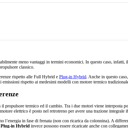
babilmente meno vantaggi in termini economici. In questo caso, infatti, i
propulsore classico.
erenze rispetto alle Full Hybrid e
Plug-in Hybrid
. Anche in questo caso,
i emissioni rispetto ai medesimi modelli con motore termico tradizional
ferenze
 il propulsore termico ed il cambio. Tra i due motori viene interposta po
motore elettrico è posto nel retrotreno per avere una trazione integrale i
no l’energia in fase di frenata (non con ricarica da colonnina). A diffe
e
Plug-in Hybrid
invece possono essere ricaricate anche con collegamento