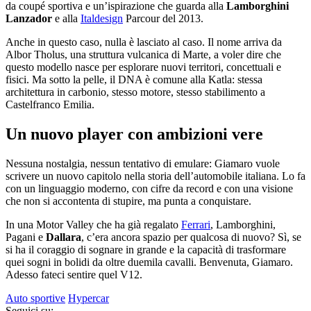
da coupé sportiva e un’ispirazione che guarda alla
Lamborghini
Lanzador
e alla
Italdesign
Parcour del 2013.
Anche in questo caso, nulla è lasciato al caso. Il nome arriva da
Albor Tholus, una struttura vulcanica di Marte, a voler dire che
questo modello nasce per esplorare nuovi territori, concettuali e
fisici. Ma sotto la pelle, il DNA è comune alla Katla: stessa
architettura in carbonio, stesso motore, stesso stabilimento a
Castelfranco Emilia.
Un nuovo player con ambizioni vere
Nessuna nostalgia, nessun tentativo di emulare: Giamaro vuole
scrivere un nuovo capitolo nella storia dell’automobile italiana. Lo fa
con un linguaggio moderno, con cifre da record e con una visione
che non si accontenta di stupire, ma punta a conquistare.
In una Motor Valley che ha già regalato
Ferrari
, Lamborghini,
Pagani e
Dallara
, c’era ancora spazio per qualcosa di nuovo? Sì, se
si ha il coraggio di sognare in grande e la capacità di trasformare
quei sogni in bolidi da oltre duemila cavalli. Benvenuta, Giamaro.
Adesso fateci sentire quel V12.
Auto sportive
Hypercar
Seguici su: