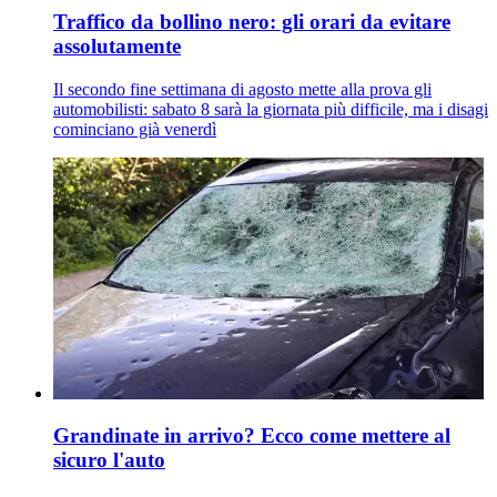
Traffico da bollino nero: gli orari da evitare
assolutamente
Il secondo fine settimana di agosto mette alla prova gli
automobilisti: sabato 8 sarà la giornata più difficile, ma i disagi
cominciano già venerdì
Grandinate in arrivo? Ecco come mettere al
sicuro l'auto