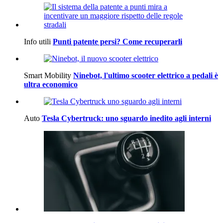
Info utili
Punti patente persi? Come recuperarli
Smart Mobility
Ninebot, l'ultimo scooter elettrico a pedali è
ultra economico
Auto
Tesla Cybertruck: uno sguardo inedito agli interni