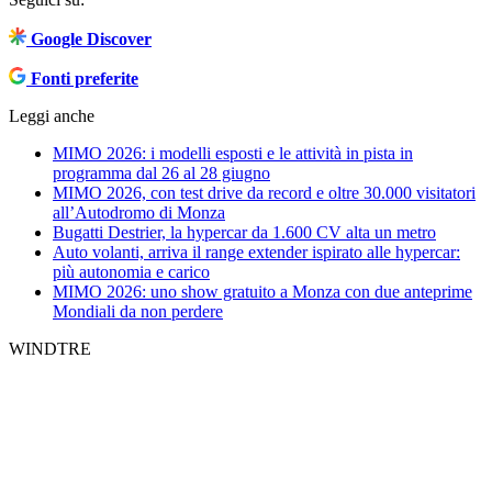
Google Discover
Fonti preferite
Leggi anche
MIMO 2026: i modelli esposti e le attività in pista in
programma dal 26 al 28 giugno
MIMO 2026, con test drive da record e oltre 30.000 visitatori
all’Autodromo di Monza
Bugatti Destrier, la hypercar da 1.600 CV alta un metro
Auto volanti, arriva il range extender ispirato alle hypercar:
più autonomia e carico
MIMO 2026: uno show gratuito a Monza con due anteprime
Mondiali da non perdere
WINDTRE