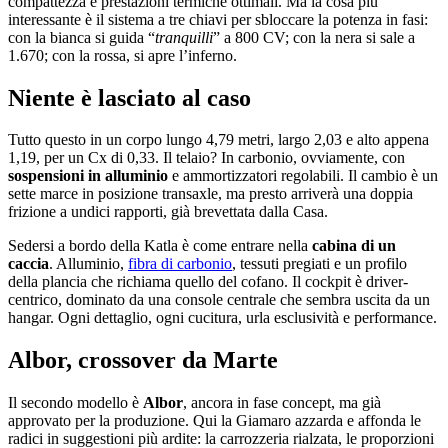
compattezza e prestazioni termiche ottimali. Ma la cosa più
interessante è il sistema a tre chiavi per sbloccare la potenza in fasi:
con la bianca si guida “
tranquilli
” a 800 CV; con la nera si sale a
1.670; con la rossa, si apre l’inferno.
Niente è lasciato al caso
Tutto questo in un corpo lungo 4,79 metri, largo 2,03 e alto appena
1,19, per un Cx di 0,33. Il telaio? In carbonio, ovviamente, con
sospensioni in alluminio
e ammortizzatori regolabili. Il cambio è un
sette marce in posizione transaxle, ma presto arriverà una doppia
frizione a undici rapporti, già brevettata dalla Casa.
Sedersi a bordo della Katla è come entrare nella
cabina di un
caccia
. Alluminio,
fibra di carbonio
, tessuti pregiati e un profilo
della plancia che richiama quello del cofano. Il cockpit è driver-
centrico, dominato da una console centrale che sembra uscita da un
hangar. Ogni dettaglio, ogni cucitura, urla esclusività e performance.
Albor, crossover da Marte
Il secondo modello è
Albor
, ancora in fase concept, ma già
approvato per la produzione. Qui la Giamaro azzarda e affonda le
radici in suggestioni più ardite: la carrozzeria rialzata, le proporzioni