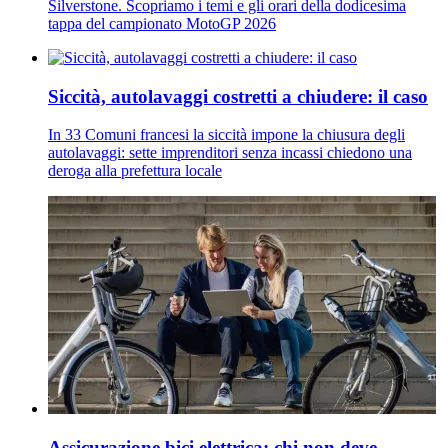
Silverstone. Scopriamo i temi e gli orari della dodicesima
tappa del campionato MotoGP 2026
Siccità, autolavaggi costretti a chiudere: il caso
In 33 Comuni francesi la siccità impone la chiusura degli
autolavaggi: sette imprenditori senza incassi chiedono una
deroga alla prefettura locale
Assicurazione bici elettrica: chi non deve