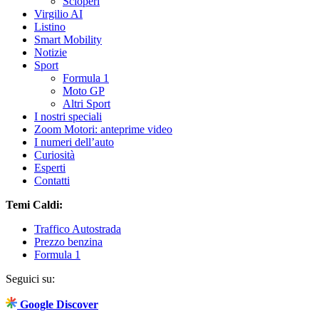
Scioperi
Virgilio AI
Listino
Smart Mobility
Notizie
Sport
Formula 1
Moto GP
Altri Sport
I nostri speciali
Zoom Motori: anteprime video
I numeri dell’auto
Curiosità
Esperti
Contatti
Temi Caldi:
Traffico Autostrada
Prezzo benzina
Formula 1
Seguici su:
Google Discover