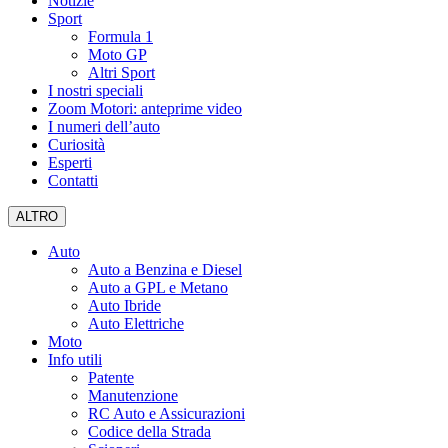
Notizie
Sport
Formula 1
Moto GP
Altri Sport
I nostri speciali
Zoom Motori: anteprime video
I numeri dell’auto
Curiosità
Esperti
Contatti
ALTRO
Auto
Auto a Benzina e Diesel
Auto a GPL e Metano
Auto Ibride
Auto Elettriche
Moto
Info utili
Patente
Manutenzione
RC Auto e Assicurazioni
Codice della Strada