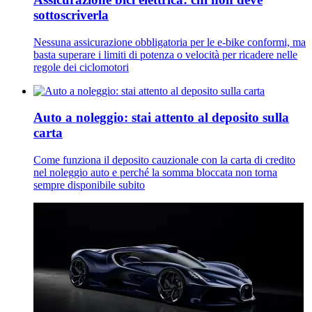
sottoscriverla
Nessuna assicurazione obbligatoria per le e-bike conformi, ma
basta superare i limiti di potenza o velocità per ricadere nelle
regole dei ciclomotori
Auto a noleggio: stai attento al deposito sulla
carta
Come funziona il deposito cauzionale con la carta di credito
nel noleggio auto e perché la somma bloccata non torna
sempre disponibile subito