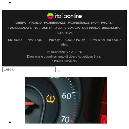
LIBERO
VIRGILIO
PAGINEGIALLE
PAGINEGIALLE SHOP
PGCASA
PAGINEBIANCHE
TUTTOCITTÀ
DILEI
SIVIAGGIA
QUIFINANZA
BUONISSIMO
SUPEREVA
Chi siamo
Note Legali
Privacy
Cookie Policy
Preferenze sui cookie
Aiuto
© Italiaonline S.p.A. 2026
Direzione e coordinamento di Libero Acquisition S.á r.l.
P. IVA 03970540963