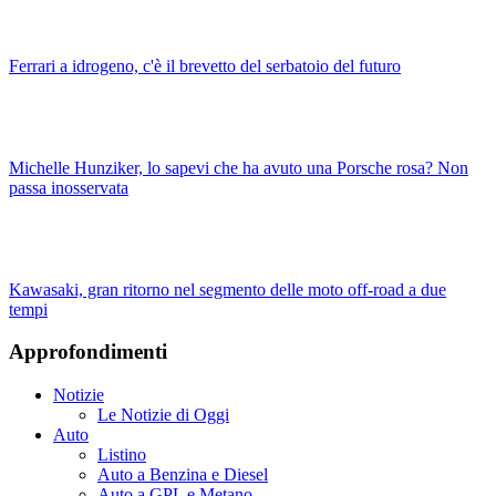
Ferrari a idrogeno, c'è il brevetto del serbatoio del futuro
Michelle Hunziker, lo sapevi che ha avuto una Porsche rosa? Non
passa inosservata
Kawasaki, gran ritorno nel segmento delle moto off-road a due
tempi
Approfondimenti
Notizie
Le Notizie di Oggi
Auto
Listino
Auto a Benzina e Diesel
Auto a GPL e Metano