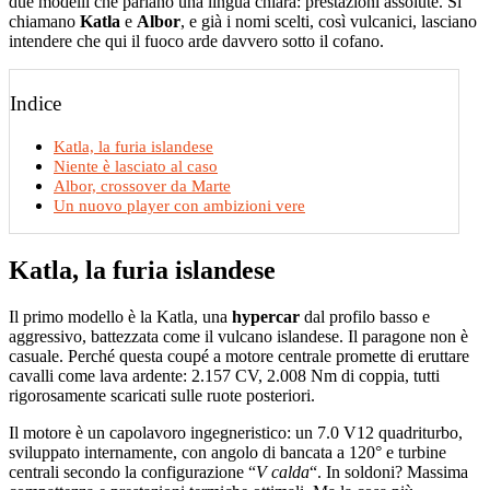
due modelli che parlano una lingua chiara: prestazioni assolute. Si
chiamano
Katla
e
Albor
, e già i nomi scelti, così vulcanici, lasciano
intendere che qui il fuoco arde davvero sotto il cofano.
Indice
Katla, la furia islandese
Niente è lasciato al caso
Albor, crossover da Marte
Un nuovo player con ambizioni vere
Katla, la furia islandese
Il primo modello è la Katla, una
hypercar
dal profilo basso e
aggressivo, battezzata come il vulcano islandese. Il paragone non è
casuale. Perché questa coupé a motore centrale promette di eruttare
cavalli come lava ardente: 2.157 CV, 2.008 Nm di coppia, tutti
rigorosamente scaricati sulle ruote posteriori.
Il motore è un capolavoro ingegneristico: un 7.0 V12 quadriturbo,
sviluppato internamente, con angolo di bancata a 120° e turbine
centrali secondo la configurazione “
V calda
“. In soldoni? Massima