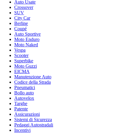
Auto Usate
Crossover
SUV
City Car
Berline
Coupé
Auto Sportive
Moto Enduro
Moto Naked
Vespa
Scooter
Superbike
Moto Guzzi
EICMA
Manutenzione Auto
Codice della Strada
Pneumatici
Bollo auto
Autovelox
Targhe
Patente
Assicurazioni
Sistemi di Sicurezza
Pedaggi Autostradali
Incentivi