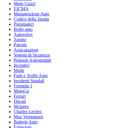
Moto Guzzi
EICMA
Manutenzione Auto
Codice della Strada
Pneumatici
Bollo auto
Autovelox
Targhe
Patente
Assicurazioni
Sistemi di Sicurezza
Pedaggi Autostradali
Incentivi
Multe
Furti e Truffe Auto
Incidenti Stradali
Formula 1
MotoGp
Ferrari
Ducati
Mclaren
Charles Leclerc
Max Verstappen
Batterie Auto
Emissioni