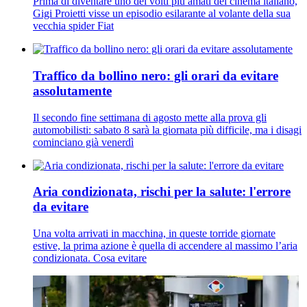
Prima di diventare uno dei volti più amati del cinema italiano,
Gigi Proietti visse un episodio esilarante al volante della sua
vecchia spider Fiat
Traffico da bollino nero: gli orari da evitare
assolutamente
Il secondo fine settimana di agosto mette alla prova gli
automobilisti: sabato 8 sarà la giornata più difficile, ma i disagi
cominciano già venerdì
Aria condizionata, rischi per la salute: l'errore
da evitare
Una volta arrivati in macchina, in queste torride giornate
estive, la prima azione è quella di accendere al massimo l’aria
condizionata. Cosa evitare