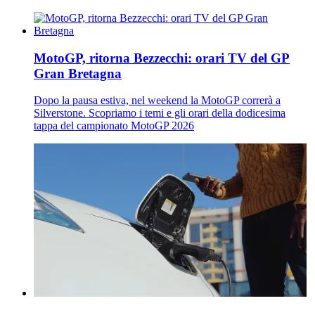
MotoGP, ritorna Bezzecchi: orari TV del GP
Gran Bretagna
Dopo la pausa estiva, nel weekend la MotoGP correrà a
Silverstone. Scopriamo i temi e gli orari della dodicesima
tappa del campionato MotoGP 2026