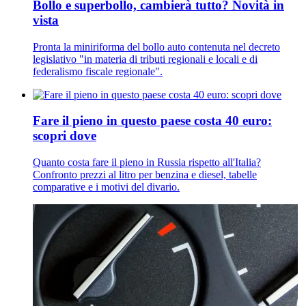
Bollo e superbollo, cambierà tutto? Novità in
vista
Pronta la miniriforma del bollo auto contenuta nel decreto
legislativo "in materia di tributi regionali e locali e di
federalismo fiscale regionale".
Fare il pieno in questo paese costa 40 euro:
scopri dove
Quanto costa fare il pieno in Russia rispetto all'Italia?
Confronto prezzi al litro per benzina e diesel, tabelle
comparative e i motivi del divario.