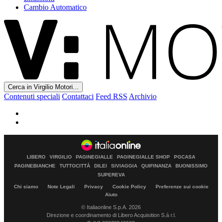
Cambio Automatico
Cerca in Virgilio Motori...
Contenuti speciali
Contattaci
Feed RSS
Archivio
LIBERO
VIRGILIO
PAGINEGIALLE
PAGINEGIALLE SHOP
PGCASA
PAGINEBIANCHE
TUTTOCITTÀ
DILEI
SIVIAGGIA
QUIFINANZA
BUONISSIMO
SUPEREVA
Chi siamo
Note Legali
Privacy
Cookie Policy
Preferenze sui cookie
Aiuto
© Italiaonline S.p.A. 2026
Direzione e coordinamento di Libero Acquisition S.á r.l.