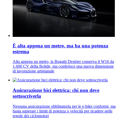
È alta appena un metro, ma ha una potenza
estrema
Alta appena un metro, la Bugatti Destrier conserva il W16 da
1.600 CV della Bolide, ma conferisce una nuova dimensione
di lavorazione artigianale
Assicurazione bici elettrica: chi non deve
sottoscriverla
Nessuna assicurazione obbligatoria per le e-bike conformi, ma
basta superare i limiti di potenza o velocità per ricadere nelle
regole dei ciclomotori