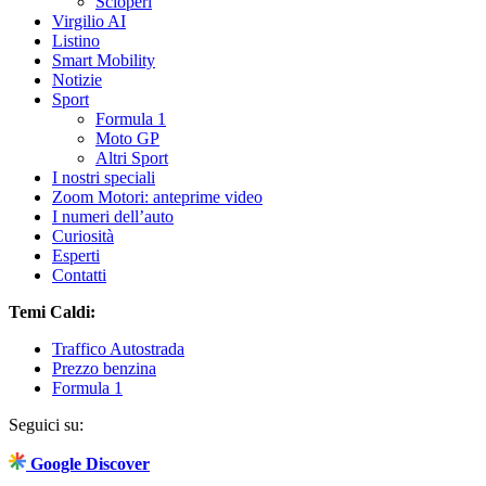
Scioperi
Virgilio AI
Listino
Smart Mobility
Notizie
Sport
Formula 1
Moto GP
Altri Sport
I nostri speciali
Zoom Motori: anteprime video
I numeri dell’auto
Curiosità
Esperti
Contatti
Temi Caldi:
Traffico Autostrada
Prezzo benzina
Formula 1
Seguici su:
Google Discover