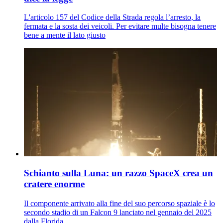
L'articolo 157 del Codice della Strada regola l’arresto, la
fermata e la sosta dei veicoli. Per evitare multe bisogna tenere
bene a mente il lato giusto
Schianto sulla Luna: un razzo SpaceX crea un
cratere enorme
Il componente arrivato alla fine del suo percorso spaziale è lo
secondo stadio di un Falcon 9 lanciato nel gennaio del 2025
dalla Florida.