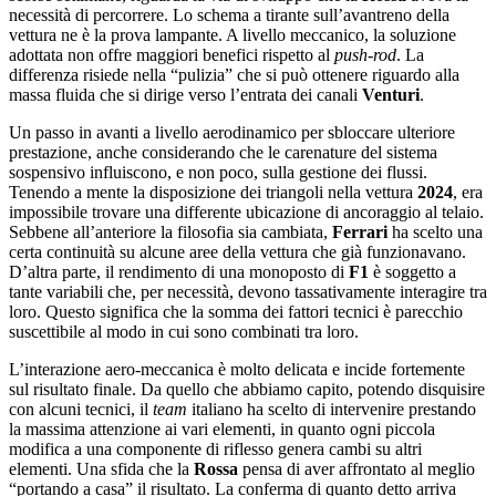
necessità di percorrere. Lo schema a tirante sull’avantreno della
vettura ne è la prova lampante. A livello meccanico, la soluzione
adottata non offre maggiori benefici rispetto al
push-rod
. La
differenza risiede nella “pulizia” che si può ottenere riguardo alla
massa fluida che si dirige verso l’entrata dei canali
Venturi
.
Un passo in avanti a livello aerodinamico per sbloccare ulteriore
prestazione, anche considerando che le carenature del sistema
sospensivo influiscono, e non poco, sulla gestione dei flussi.
Tenendo a mente la disposizione dei triangoli nella vettura
2024
, era
impossibile trovare una differente ubicazione di ancoraggio al telaio.
Sebbene all’anteriore la filosofia sia cambiata,
Ferrari
ha scelto una
certa continuità su alcune aree della vettura che già funzionavano.
D’altra parte, il rendimento di una monoposto di
F1
è soggetto a
tante variabili che, per necessità, devono tassativamente interagire tra
loro. Questo significa che la somma dei fattori tecnici è parecchio
suscettibile al modo in cui sono combinati tra loro.
L’interazione aero-meccanica è molto delicata e incide fortemente
sul risultato finale. Da quello che abbiamo capito, potendo disquisire
con alcuni tecnici, il
team
italiano ha scelto di intervenire prestando
la massima attenzione ai vari elementi, in quanto ogni piccola
modifica a una componente di riflesso genera cambi su altri
elementi. Una sfida che la
Rossa
pensa di aver affrontato al meglio
“portando a casa” il risultato. La conferma di quanto detto arriva