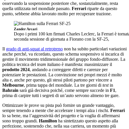
osservando la sospensione posteriore che, sostanzialmente, resta
quella utilizzata nel mondiale passato.
Ferrari
riparte da questo
punto, sebbene abbia lavorato molto per recuperare trazione.
Zander Arcari
Dopo i primi 100 km firmati Charles Leclerc, la Ferrari è tornat
seconda sessione di giornata a Fiorano con la SF-25,
Il
grado di anti-squat al retrotreno
non ha subito particolari variazioni
anche perché, va ricordato, questo schema sospensivo si incarica di
gestire il movimento tridimensionale del gruppo fondo-diffusore. La
politica tecnica del
team
italiano è manifesta: massimizzare il
prodotto
2024
, andando a correggere difetti e carenze per
potenziare le prestazioni. La convinzione nei propri mezzi è molto
alta e, anche per questo, gli stessi piloti partono per vincere a
Melbourne
, prima tappa del mondiale. La tre giorni di
test
in
Bahrain
sarà già decisiva poiché, come sempre succede in
F1
,
prima di carpire tutti i segreti di un’auto servono almeno tre gare.
Ottimizzare le prove su pista può fornire un grande vantaggio,
sempre tenendo a mente che accelerare i tempi alza i rischi.
Ferrari
lo sa bene, ma l’aggressività del progetto e la voglia di affermarsi
sono troppo grandi.
Hamilton
ha sintetizzato questo aspetto alla
perfezione, sostenendo che, nella sua carriera, un momento più