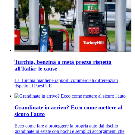
Turchia, benzina a metà prezzo rispetto
all'Italia: le cause
La Turchia mantiene rapporti commerciali differenziati
rispetto ai Paesi UE
Grandinate in arrivo? Ecco come mettere al
sicuro l'auto
Ecco come fare a proteggere la propria auto dal rischio
grandinate in estate con pochi e semplici accorgimenti che