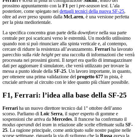
Ferrari
è scesa in pista in configurazione
Sakhir
, teatro del
prossimo appuntamento con la
F1
per i
pre-season test
. L’ala
posteriore, come spiegato nei
dettagli tecnici della nuova SF-25
,
oltre ad aver preso spunto dalla
McLaren
, è una versione perfetta
per la pista mediorientale.
La specifica concentra gran parte della
downforce
nella sua parte
centrale per poi scaricarsi verso le estremità. Un modello utilissimo
quando non si può rinunciare alla spinta verticale e, al contempo,
cercare di ridurre la resistenza all’avanzamento.
Ferrari
ha lavorato
parecchio sulla
ride height
per una raccolta di informazioni che verrà
processata nei prossimi giorni. Il
target
era quello di immagazzinare
dati per aggiornare il simulatore, che verrà utilizzato per trovare la
messa a punto ideale della
SF-25
. Un lavoro importante, in quanto,
per ottenere una prima validazione del
progetto 677
in pista, è
cruciale arrivare al circuito con le idee quanto più chiare possibile.
F1, Ferrari: l’idea alla base della SF-25
Ferrari
ha un nuovo direttore tecnico dal 1° ottobre dell’anno
scorso. Parliamo di
Loïc
Serra
, il
super
esperto di gomme e
sospensioni che arriva da
Mercedes
. Il francese ha confermato il
modus
operandi
del
team
in relazione alle scelte effettuate sulla
SF-
25
. La ragione principale, come anticipato sulle nostre pagine nelle
scorse settimane, riguarda la via di sviluppo che la
Rossa
aveva la