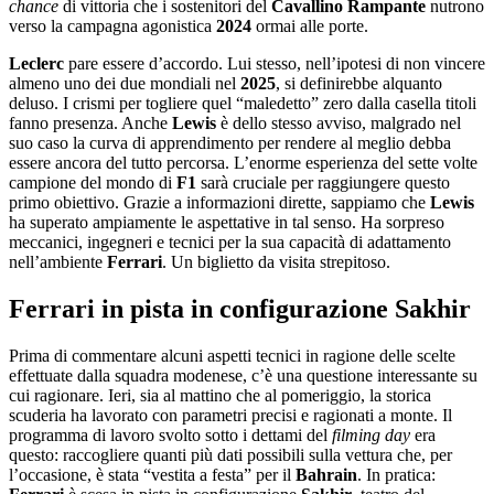
chance
di vittoria che i sostenitori del
Cavallino
Rampante
nutrono
verso la campagna agonistica
2024
ormai alle porte.
Leclerc
pare essere d’accordo. Lui stesso, nell’ipotesi di non vincere
almeno uno dei due mondiali nel
2025
, si definirebbe alquanto
deluso. I crismi per togliere quel “maledetto” zero dalla casella titoli
fanno presenza. Anche
Lewis
è dello stesso avviso, malgrado nel
suo caso la curva di apprendimento per rendere al meglio debba
essere ancora del tutto percorsa. L’enorme esperienza del sette volte
campione del mondo di
F1
sarà cruciale per raggiungere questo
primo obiettivo. Grazie a informazioni dirette, sappiamo che
Lewis
ha superato ampiamente le aspettative in tal senso. Ha sorpreso
meccanici, ingegneri e tecnici per la sua capacità di adattamento
nell’ambiente
Ferrari
. Un biglietto da visita strepitoso.
Ferrari in pista in configurazione Sakhir
Prima di commentare alcuni aspetti tecnici in ragione delle scelte
effettuate dalla squadra modenese, c’è una questione interessante su
cui ragionare. Ieri, sia al mattino che al pomeriggio, la storica
scuderia ha lavorato con parametri precisi e ragionati a monte. Il
programma di lavoro svolto sotto i dettami del
filming
day
era
questo: raccogliere quanti più dati possibili sulla vettura che, per
l’occasione, è stata “vestita a festa” per il
Bahrain
. In pratica: