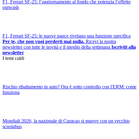
F1, Ferrari SF-25: l’aggiornamento al fondo che potenzia l’effetto
outwash
F1, Ferrari SF-25: le nuove pance rivelano una funzione specifica
Per te, che non vuoi perderti mai nulla.
Ricevi la nostra
newsletter con tutte le novità e il meglio della settimana
Iscriviti alla
newsletter
I temi caldi
Rischio ribaltamento in auto? Ora è sotto controllo con l'ERM: come
funziona
Mondiali 2026, la nazionale di Curaçao si muove con un vecchio
scuolabus