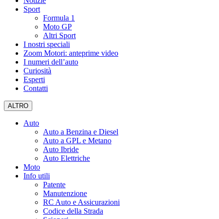
Notizie
Sport
Formula 1
Moto GP
Altri Sport
I nostri speciali
Zoom Motori: anteprime video
I numeri dell’auto
Curiosità
Esperti
Contatti
ALTRO
Auto
Auto a Benzina e Diesel
Auto a GPL e Metano
Auto Ibride
Auto Elettriche
Moto
Info utili
Patente
Manutenzione
RC Auto e Assicurazioni
Codice della Strada