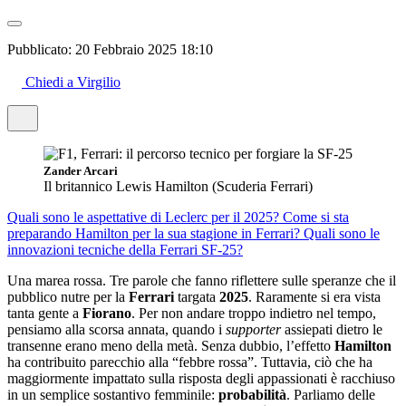
Pubblicato:
20 Febbraio 2025 18:10
Chiedi a Virgilio
Zander Arcari
Il britannico Lewis Hamilton (Scuderia Ferrari)
Quali sono le aspettative di Leclerc per il 2025?
Come si sta
preparando Hamilton per la sua stagione in Ferrari?
Quali sono le
innovazioni tecniche della Ferrari SF-25?
Una marea rossa. Tre parole che fanno riflettere sulle speranze che il
pubblico nutre per la
Ferrari
targata
2025
. Raramente si era vista
tanta gente a
Fiorano
. Per non andare troppo indietro nel tempo,
pensiamo alla scorsa annata, quando i
supporter
assiepati dietro le
transenne erano meno della metà. Senza dubbio, l’effetto
Hamilton
ha contribuito parecchio alla “febbre rossa”. Tuttavia, ciò che ha
maggiormente impattato sulla risposta degli appassionati è racchiuso
in un semplice sostantivo femminile:
probabilità
. Parliamo delle