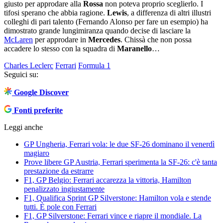
giusto per approdare alla
Rossa
non poteva proprio sceglierlo. I
tifosi sperano che abbia ragione.
Lewis
, a differenza di altri illustri
colleghi di pari talento (Fernando Alonso per fare un esempio) ha
dimostrato grande lungimiranza quando decise di lasciare la
McLaren
per approdare in
Mercedes
. Chissà che non possa
accadere lo stesso con la squadra di
Maranello
…
Charles Leclerc
Ferrari
Formula 1
Seguici su:
Google Discover
Fonti preferite
Leggi anche
GP Ungheria, Ferrari vola: le due SF-26 dominano il venerdì
magiaro
Prove libere GP Austria, Ferrari sperimenta la SF-26: c'è tanta
prestazione da estrarre
F1, GP Belgio: Ferrari accarezza la vittoria, Hamilton
penalizzato ingiustamente
F1, Qualifica Sprint GP Silverstone: Hamilton vola e stende
tutti. È pole con Ferrari
F1, GP Silverstone: Ferrari vince e riapre il mondiale. La