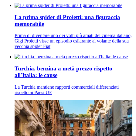
La prima spider di Proietti: una figuraccia
memorabile
Prima di diventare uno dei volti più amati del cinema italiano,
Gigi Proietti visse un episodio esilarante al volante della sua
vecchia spider Fiat
Turchia, benzina a metà prezzo rispetto
all'Italia: le cause
La Turchia mantiene rapporti commerciali differenziati
rispetto ai Paesi UE