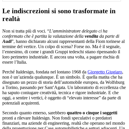
Le indiscrezioni si sono trasformate in
realtà
Non si tratta più di voci. “
L’amministratore delegato ci ha
confermato che è partita la valutazione della
vendita
da parte di
Audi
”, hanno dichiarato alcuni rappresentanti della Fiom torinese al
termine del vertice. Un colpo di scena? Forse no. Ma è il segnale,
l’ennesimo, di come i grandi Gruppi tedeschi stiano ripensando il
loro perimetro industriale. E ancora una volta, a pagare rischia di
essere l’Italia.
Perché Italdesign, fondata nel lontano 1968 da
Giorgetto Giugiaro
,
non è un’azienda qualunque. È un simbolo. È quella matita che ha
disegnato un pezzo di storia dell’automobile europea, da Wolfsburg
a Torino, passando per Sant’Agata. Un laboratorio di eccellenza che
ha saputo coniugare creatività, tecnica e rigore industriale. E che
oggi, a sentire i vertici, è oggetto di “elevato interesse” da parte di
potenziali acquirenti.
Secondo quanto emerso, sarebbero
quattro o cinque i soggetti
pronti a rilevare Italdesign. Non fondi speculativi o predatori
finanziari, ma aziende di engineering, realtà che operano nel mondo
della progettazione per Case automobilistiche e settori adiacenti. Un