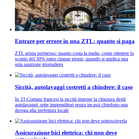
Entrare per errore in una ZTL: quanto si paga
ZTL senza permesso: quanto costa la multa, come ottenere lo
sconto del 30% entro cinque giorni, quando si applica una
sola sanzione giornaliera
Siccità, autolavaggi costretti a chiudere: il caso
In 33 Comuni francesi la siccità impone la chiusura degli
autolavaggi: sette imprenditori senza incassi chiedono una
deroga alla prefettura locale
Assicurazione bici elettrica: chi non deve