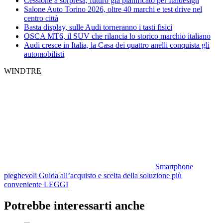
Cessione a sorpresa, futuro già pianificato per Italdesign
Salone Auto Torino 2026, oltre 40 marchi e test drive nel
centro città
Basta display, sulle Audi torneranno i tasti fisici
OSCA MT6, il SUV che rilancia lo storico marchio italiano
Audi cresce in Italia, la Casa dei quattro anelli conquista gli
automobilisti
WINDTRE
Smartphone
pieghevoli
Guida all’acquisto e scelta della soluzione più
conveniente
LEGGI
Potrebbe interessarti anche