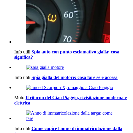
Info utili
Spia auto con punto esclamativo gialla: cosa
significa?
Info utili
Spia gialla del motore: cosa fare se è accesa
Moto
Il ritorno del Ciao Piaggio, rivisitazione moderna e
elettrica
Info utili
Come capire l'anno di immatricolazione dalla