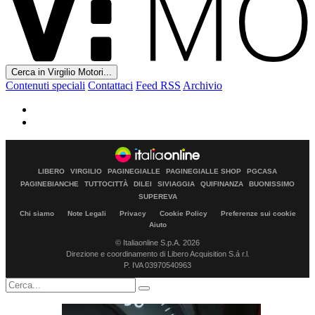
Cerca in Virgilio Motori...
Contenuti speciali
Contattaci
Feed RSS
Archivio
LIBERO
VIRGILIO
PAGINEGIALLE
PAGINEGIALLE SHOP
PGCASA
PAGINEBIANCHE
TUTTOCITTÀ
DILEI
SIVIAGGIA
QUIFINANZA
BUONISSIMO
SUPEREVA
Chi siamo
Note Legali
Privacy
Cookie Policy
Preferenze sui cookie
Aiuto
© Italiaonline S.p.A. 2026
Direzione e coordinamento di Libero Acquisition S.á r.l.
P. IVA 03970540963