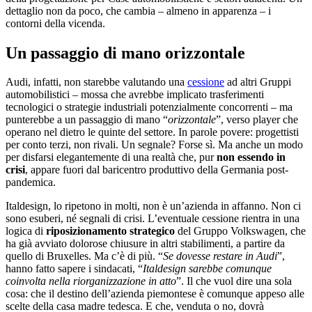
dettaglio non da poco, che cambia – almeno in apparenza – i
contorni della vicenda.
Un passaggio di mano orizzontale
Audi, infatti, non starebbe valutando una
cessione
ad altri Gruppi
automobilistici – mossa che avrebbe implicato trasferimenti
tecnologici o strategie industriali potenzialmente concorrenti – ma
punterebbe a un passaggio di mano “
orizzontale
”, verso player che
operano nel dietro le quinte del settore. In parole povere: progettisti
per conto terzi, non rivali. Un segnale? Forse sì. Ma anche un modo
per disfarsi elegantemente di una realtà che, pur
non essendo in
crisi
, appare fuori dal baricentro produttivo della Germania post-
pandemica.
Italdesign, lo ripetono in molti, non è un’azienda in affanno. Non ci
sono esuberi, né segnali di crisi. L’eventuale cessione rientra in una
logica di
riposizionamento strategico
del Gruppo Volkswagen, che
ha già avviato dolorose chiusure in altri stabilimenti, a partire da
quello di Bruxelles. Ma c’è di più. “
Se dovesse restare in Audi
”,
hanno fatto sapere i sindacati, “
Italdesign sarebbe comunque
coinvolta nella riorganizzazione in atto
”. Il che vuol dire una sola
cosa: che il destino dell’azienda piemontese è comunque appeso alle
scelte della casa madre tedesca. E che, venduta o no, dovrà