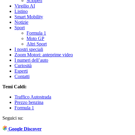
Scioperi
Virgilio AI
Listino
Smart Mobility
Notizie
Sport
Formula 1
Moto GP
Altri Sport
I nostri speciali
Zoom Motori: anteprime video
I numeri dell’auto
Curiosità
Esperti
Contatti
Temi Caldi:
Traffico Autostrada
Prezzo benzina
Formula 1
Seguici su:
Google Discover