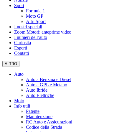
Notizie
Sport
Formula 1
Moto GP
Altri Sport
I nostri speciali
Zoom Motori: anteprime video
I numeri dell’auto
Curiosità
Esperti
Contatti
ALTRO
Auto
Auto a Benzina e Diesel
Auto a GPL e Metano
Auto Ibride
Auto Elettriche
Moto
Info utili
Patente
Manutenzione
RC Auto e Assicurazioni
Codice della Strada