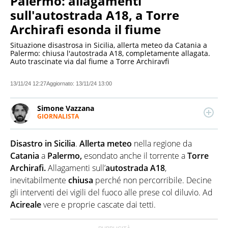
Palermo: allagamenti
sull'autostrada A18, a Torre
Archirafi esonda il fiume
Situazione disastrosa in Sicilia, allerta meteo da Catania a
Palermo: chiusa l'autostrada A18, completamente allagata.
Auto trascinate via dal fiume a Torre Archiravfi
13/11/24 12:27
Aggiornato:
13/11/24 13:00
Simone Vazzana
GIORNALISTA
LINKEDIN
Giornalista professionista. Ha lavorato per
importanti testate e tv nazionali. Scrive di attualità,
Disastro in Sicilia
.
Allerta meteo
nella regione da
soprattutto di Politica, Esteri, Economia e Cronaca. Si
occupa anche di data journalism e fact-checking.
Catania
a
Palermo,
esondato anche il torrente a
Torre
Archirafi.
Allagamenti sull’
autostrada A18
,
inevitabilmente
chiusa
perché non percorribile. Decine
gli interventi dei vigili del fuoco alle prese col diluvio. Ad
Acireale
vere e proprie cascate dai tetti.