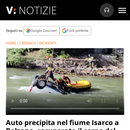
NOTIZIE
Seguici su:
Google Discover
Fonti preferite
HOME
CRONACA
INCIDENTI
Auto precipita nel fiume Isarco a