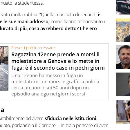
uato la studentessa.
uscita molta rabbia. “Quella manciata di secondi
è
re le sue mani addosso,
come hanno riconosciuto i
durato di più, cosa avrebbero detto? Che ero
Forse ti può interessare
Ragazzina 12enne prende a morsi il
molestatore a Genova e lo mette in
fuga: è il secondo caso in pochi giorni
Una 12enne ha messo in fuga un
molestatore con morsi e graffi: la polizia
cerca un uomo sui 50 anni dopo un
episodio analogo nei giorni scorsi
ia
evitabilmente ad avere
sfiducia nelle istituzioni
.
uato, parlando a il Corriere -. Inizio a pensare di aver