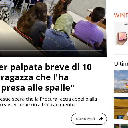
TERREMOTI
E VULCANI
WIN
STORIE
Ultim
er palpata breve di 10
 ragazza che l'ha
presa alle spalle"
stie spera che la Procura faccia appello alla
"lo vivrei come un altro tradimento"
CONDIVIDI