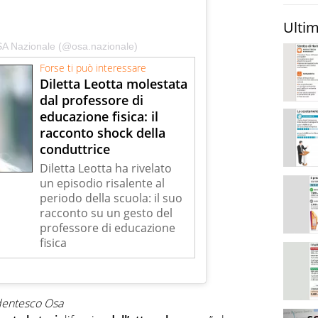
Ultim
SA Nazionale (@osa.nazionale)
Forse ti può interessare
Diletta Leotta molestata
dal professore di
educazione fisica: il
racconto shock della
conduttrice
Diletta Leotta ha rivelato
un episodio risalente al
periodo della scuola: il suo
racconto su un gesto del
professore di educazione
fisica
udentesco Osa