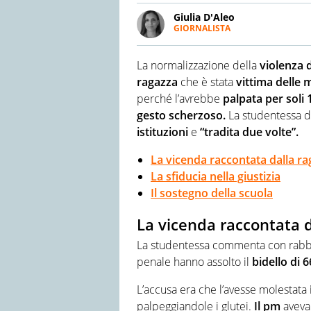
Giulia D'Aleo
GIORNALISTA
LINKEDIN
Scrive su importanti quotidian
attenzione rivolta a temi social
La normalizzazione della
violenza 
ragazza
che è stata
vittima delle 
perché l’avrebbe
palpata per soli
gesto scherzoso.
La studentessa d
istituzioni
e
“tradita due volte”.
La vicenda raccontata dalla r
La sfiducia nella giustizia
Il sostegno della scuola
La vicenda raccontata d
La studentessa commenta con rabb
penale hanno assolto il
bidello di 
L’accusa era che l’avesse molestata
palpeggiandole i glutei.
Il pm
avev