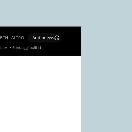
TECH
ALTRO
Audionews
SALUTE
ti tv
Sondaggi politici
CULTURA E
SPETTACOLO
GIOCHI E
LOTTERIE
SOCIAL
NEWS
SPECIALI
AUTORI
CONTATTI