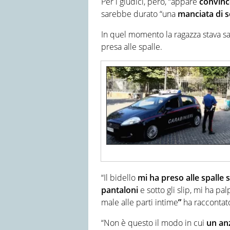
Per i giudici, però, “appare
convince
sarebbe durato “una
manciata di 
In quel momento la ragazza stava s
presa alle spalle.
“Il bidello
mi ha preso alle spalle s
pantaloni
e sotto gli slip, mi ha pa
male alle parti intime
”
ha raccontato
“Non è questo il modo in cui
un an