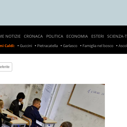
ME NOTIZIE
CRONACA
POLITICA
ECONOMIA
ESTERI
SCIENZA-
NOTIZIE
SONDAGGI
LAVORO
CRONACA
i Caldi:
Guccini
Pietracatella
Garlasco
Famiglia nel bosco
Ascol
LOCALI
POLITICI
ESTERA
PREZZI
CRONACA
POLITICA
SCIOPERI
NERA
ESTERA
eferite
TASSE
INCIDENTI
INCIDENTI
SUL
LAVORO
RITIRO
PRODOTTI
ALIMENTARI
METEO