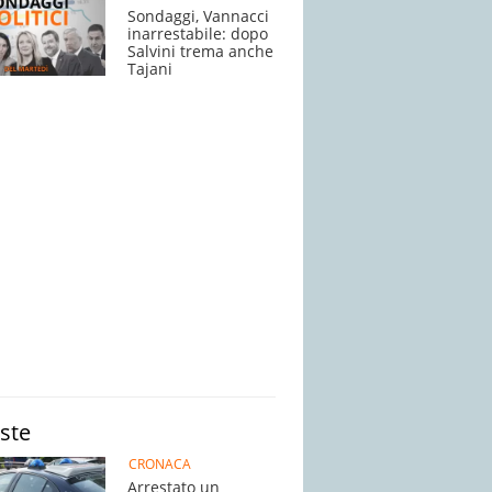
Sondaggi, Vannacci
inarrestabile: dopo
Salvini trema anche
Tajani
iste
CRONACA
Arrestato un