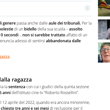
i nazionali, si occupa di attualità con una particolare
i, diritti, marginalità.
di genere
passa anche dalle
aule dei tribunali.
Per la
molestie
di un
bidello
della sua scuola –
assolto
 10 secondi
-,
non si sarebbe trattato
affatto di un
enuncia adesso di sentirsi
abbandonata dalle
agazza
alla ragazza
ia la
sentenza
con cui i giudici della quinta sezione
66 anni
dell’istituto cine-tv “Roberto Rossellini”.
 il 12 aprile del 2022, quando era ancora minorenne,
a
chiesto tre anni e sei mesi
di reclusione per il