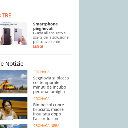
DTRE
Smartphone
pieghevoli
Guida all'acquisto e
scelta della soluzione
più conveniente
LEGGI
e Notizie
CRONACA
Seggiovia si blocca
col temporale,
minuti da incubo
per una famiglia
CRONACA
Bimbo col cuore
bruciato, madre
insultata dopo
l'accordo con
l'ospedale
CRONACA NERA