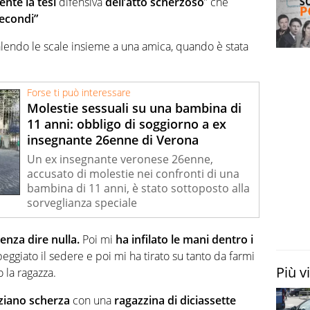
nte la tesi
difensiva
dell’atto scherzoso
” che
secondi”
alendo le scale insieme a una amica, quando è stata
Forse ti può interessare
Molestie sessuali su una bambina di
11 anni: obbligo di soggiorno a ex
insegnante 26enne di Verona
Un ex insegnante veronese 26enne,
accusato di molestie nei confronti di una
bambina di 11 anni, è stato sottoposto alla
sorveglianza speciale
enza dire nulla.
Poi mi
ha infilato le mani dentro i
lpeggiato il sedere e poi mi ha tirato su tanto da farmi
Più v
 la ragazza.
ziano scherza
con una
ragazzina di diciassette