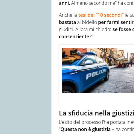
anni.
Almeno secondo me” ha contin
Anche la
tesi dei “10 secondi”
le s
bastata
al bidello
per farmi senti
giudici. Allora mi chiedo:
se fosse 
consenziente
?”.
La sfiducia nella giustiz
L’esito del processo l’ha portata in
“
Questa non è giustizia –
ha contin