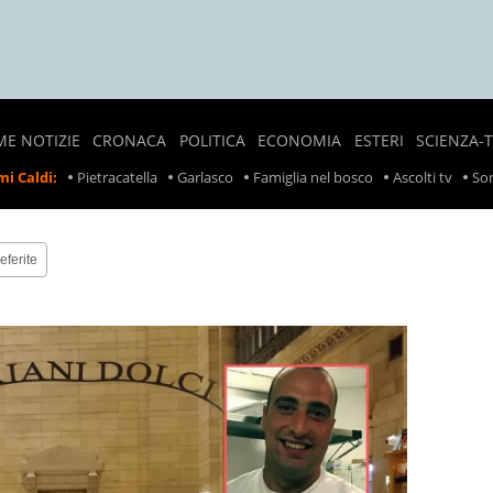
ME NOTIZIE
CRONACA
POLITICA
ECONOMIA
ESTERI
SCIENZA-
NOTIZIE
SONDAGGI
LAVORO
CRONACA
i Caldi:
Pietracatella
Garlasco
Famiglia nel bosco
Ascolti tv
Son
LOCALI
POLITICI
ESTERA
PREZZI
CRONACA
POLITICA
SCIOPERI
NERA
ESTERA
eferite
TASSE
INCIDENTI
INCIDENTI
SUL
LAVORO
RITIRO
PRODOTTI
ALIMENTARI
METEO