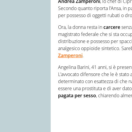
Andrea Zamperoni
, lo chef di Cip
Secondo quanto riporta l’Ansa, in 
per possesso di oggetti rubati o drog
Ora, la donna resta in
carcere
senza 
magistrato federale che si sta occu
distribuzione e possesso per spacci
analgesico oppioide sintetico. Sare
Zamperoni
.
Angelina Barini, 41 anni, si è presen
L’avvocato difensore che le è stat
determinato con esattezza di che naz
essere una prostituta e di aver da
pagata per sesso
, chiarendo alme