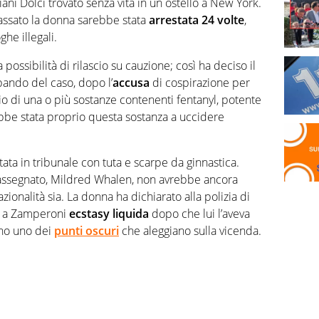
riani Dolci trovato senza vita in un ostello a New York.
passato la donna sarebbe stata
arrestata 24 volte
,
he illegali.
possibilità di rilascio su cauzione; così ha deciso il
pando del caso, dopo l’
accusa
di cospirazione per
o di una o più sostanze contenenti fentanyl, potente
bbe stata proprio questa sostanza a uccidere
tata in tribunale con tuta e scarpe da ginnastica.
o assegnato, Mildred Whalen, non avrebbe ancora
ionalità sia. La donna ha dichiarato alla polizia di
to a Zamperoni
ecstasy liquida
dopo che lui l’aveva
no uno dei
punti oscuri
che aleggiano sulla vicenda.