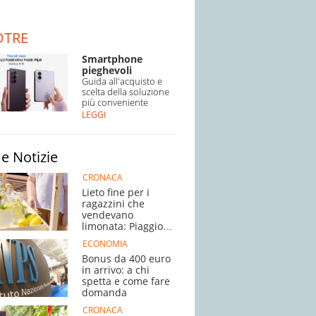
DTRE
Smartphone
pieghevoli
Guida all'acquisto e
scelta della soluzione
più conveniente
LEGGI
e Notizie
CRONACA
Lieto fine per i
ragazzini che
vendevano
limonata: Piaggio
Ciao in regalo
ECONOMIA
Bonus da 400 euro
in arrivo: a chi
spetta e come fare
domanda
CRONACA