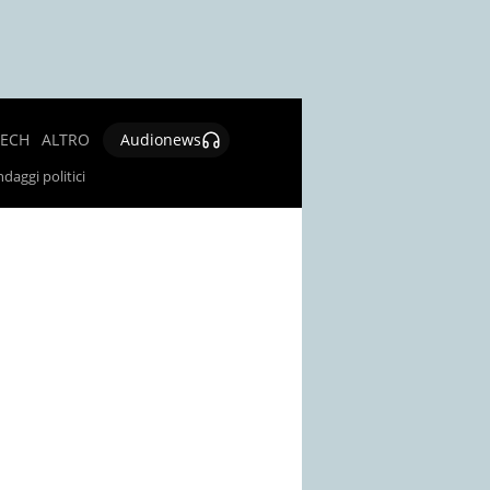
TECH
ALTRO
Audionews
SALUTE
daggi politici
CULTURA E
SPETTACOLO
GIOCHI E
LOTTERIE
SOCIAL
NEWS
SPECIALI
AUTORI
CONTATTI