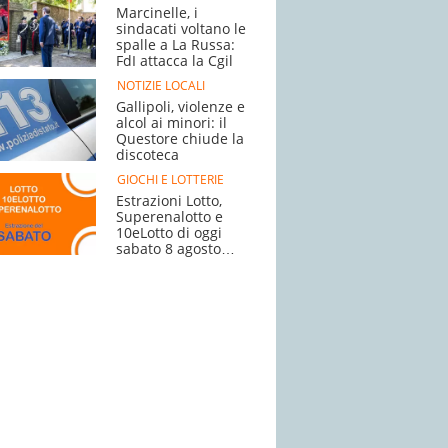
Marcinelle, i
sindacati voltano le
spalle a La Russa:
FdI attacca la Cgil
NOTIZIE LOCALI
Gallipoli, violenze e
alcol ai minori: il
Questore chiude la
discoteca
GIOCHI E LOTTERIE
Estrazioni Lotto,
Superenalotto e
10eLotto di oggi
sabato 8 agosto
2026: numeri
ritardatari e jackpot