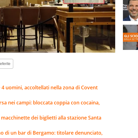
eferite
4 uomini, accoltellati nella zona di Covent
rsa nei campi: bloccata coppia con cocaina,
macchinette dei biglietti alla stazione Santa
o di un bar di Bergamo: titolare denunciato,