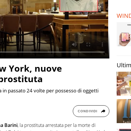
TERREMOTI
E VULCANI
WIN
STORIE
Ultim
w York, nuove
 prostituta
 in passato 24 volte per possesso di oggetti
CONDIVIDI
a Barini
, la prostituta arrestata per la morte di