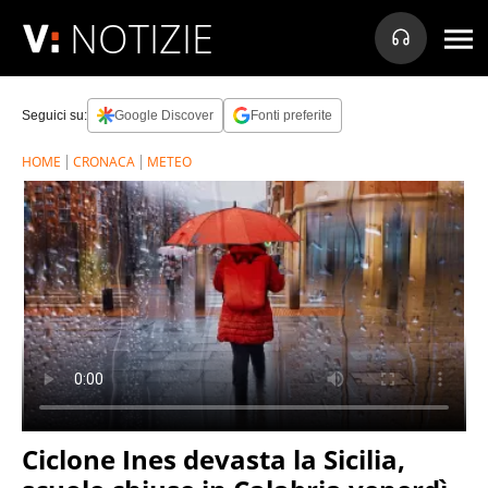
NOTIZIE
Seguici su:
Google Discover
Fonti preferite
HOME
CRONACA
METEO
Ciclone Ines devasta la Sicilia,