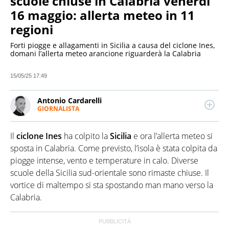
scuole chiuse in Calabria venerdì
16 maggio: allerta meteo in 11
regioni
Forti piogge e allagamenti in Sicilia a causa del ciclone Ines,
domani l’allerta meteo arancione riguarderà la Calabria
15/05/25 17:49
Antonio Cardarelli
GIORNALISTA
LINKEDIN
Laurea in Scienze della Comunicazione alla Sapienza
e master in Giornalismo Digitale alla Pul di Roma, è
Il
ciclone Ines
ha colpito la
Sicilia
e ora l’allerta meteo si
giornalista professionista dal 2007. Ha lavorato come
redattore in diversi quotidiani locali e,
sposta in Calabria. Come previsto, l’isola è stata colpita da
successivamente, ha ricoperto lo stesso ruolo per siti
piogge intense, vento e temperature in calo. Diverse
di informazione nazionali, per i quali ha anche
scuole della Sicilia sud-orientale sono rimaste chiuse. Il
seguito i canali social.
vortice di maltempo si sta spostando man mano verso la
Calabria.