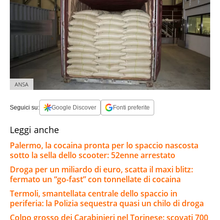
ANSA
Seguici su:
Google Discover
Fonti preferite
Leggi anche
Palermo, la cocaina pronta per lo spaccio nascosta
sotto la sella dello scooter: 52enne arrestato
Droga per un miliardo di euro, scatta il maxi blitz:
fermato un “go-fast” con tonnellate di cocaina
Termoli, smantellata centrale dello spaccio in
periferia: la Polizia sequestra quasi un chilo di droga
Colpo grosso dei Carabinieri nel Torinese: scovati 700