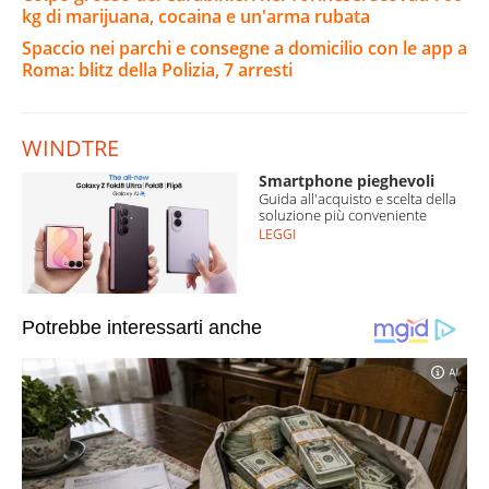
kg di marijuana, cocaina e un'arma rubata
Spaccio nei parchi e consegne a domicilio con le app a
Roma: blitz della Polizia, 7 arresti
WINDTRE
Smartphone pieghevoli
Guida all'acquisto e scelta della
soluzione più conveniente
LEGGI