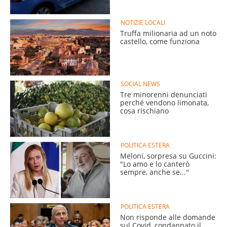
NOTIZIE LOCALI
Truffa milionaria ad un noto
castello, come funziona
SOCIAL NEWS
Tre minorenni denunciati
perché vendono limonata,
cosa rischiano
POLITICA ESTERA
Meloni, sorpresa su Guccini:
"Lo amo e lo canterò
sempre, anche se..."
POLITICA ESTERA
Non risponde alle domande
sul Covid, condannato il