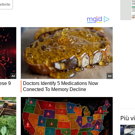
eferite
Più v