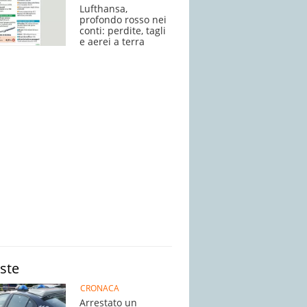
Lufthansa,
profondo rosso nei
conti: perdite, tagli
e aerei a terra
iste
CRONACA
Arrestato un