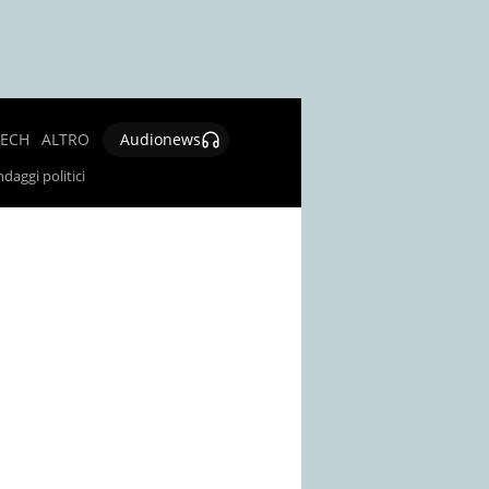
TECH
ALTRO
Audionews
SALUTE
daggi politici
CULTURA E
SPETTACOLO
GIOCHI E
LOTTERIE
SOCIAL
NEWS
SPECIALI
AUTORI
CONTATTI