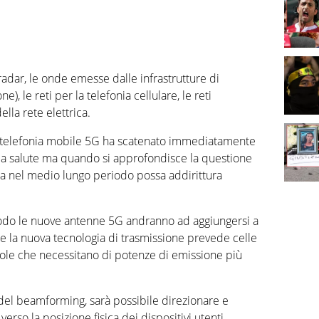
dar, le onde emesse dalle infrastrutture di
), le reti per la telefonia cellulare, le reti
ella rete elettrica.
la telefonia mobile 5G ha scatenato immediatamente
 la salute ma quando si approfondisce la questione
a nel medio lungo periodo possa addirittura
riodo le nuove antenne 5G andranno ad aggiungersi a
he la nuova tecnologia di trasmissione prevede celle
cole che necessitano di potenze di emissione più
a del beamforming, sarà possibile direzionare e
verso la posizione fisica dei dispositivi utenti