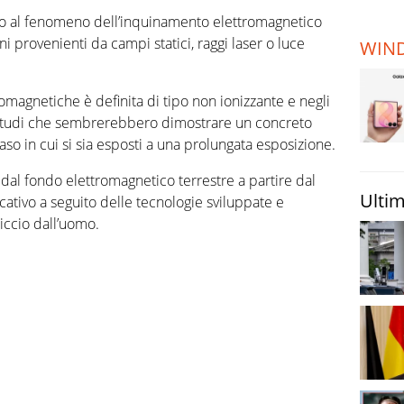
TERREMOTI
nto al fenomeno dell’inquinamento elettromagnetico
E VULCANI
i provenienti da campi statici, raggi laser o luce
WIN
STORIE
romagnetiche è definita di tipo non ionizzante e negli
 studi che sembrerebbero dimostrare un concreto
aso in cui si sia esposti a una prolungata esposizione.
al fondo elettromagnetico terrestre a partire dal
Ultim
cativo a seguito delle tecnologie sviluppate e
iccio dall’uomo.