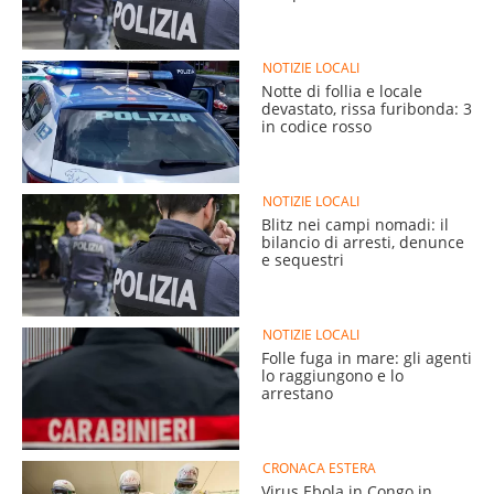
NOTIZIE LOCALI
Notte di follia e locale
devastato, rissa furibonda: 3
in codice rosso
NOTIZIE LOCALI
Blitz nei campi nomadi: il
bilancio di arresti, denunce
e sequestri
NOTIZIE LOCALI
Folle fuga in mare: gli agenti
lo raggiungono e lo
arrestano
CRONACA ESTERA
Virus Ebola in Congo in