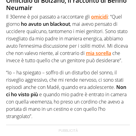
Omicidio di Bolzano, il racconto di Benno
Neumair
Il 30enne è poi passato a raccontare gli
omicidi
: “Quel
giorno
ho avuto un blackout
, mai avevo pensato di
uccidere qualcuno, tantomeno i miei genitori. Sono stato
risvegliato da mio padre in maniera energica, abbiamo
avuto l’ennesima discussione per i soliti motivi. Mi diceva
che non valevo niente, al contrario di
mia sorella
che
invece è tutto quello che un genitore può desiderare”.
“Io – ha spiegato – soffro di un disturbo del sonno, il
risveglio aggressivo, che mi rende nervoso, ci sono stati
episodi anche con Madé, quando era adolescente.
Non
ci ho visto più
e quando mio padre è entrato in camera
con quella veemenza, ho preso un cordino che avevo a
portata di mano in un cestino e con quello l’ho
strangolato”.