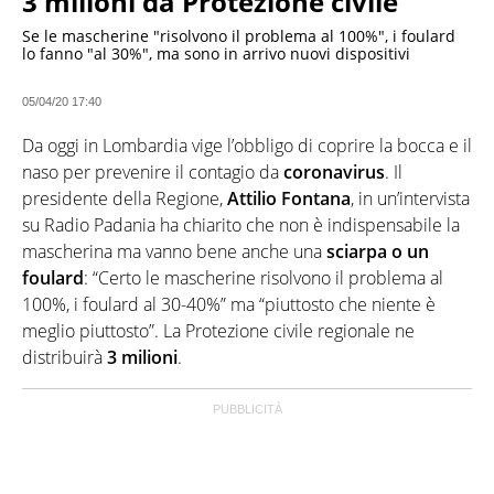
3 milioni da Protezione civile
Se le mascherine "risolvono il problema al 100%", i foulard
lo fanno "al 30%", ma sono in arrivo nuovi dispositivi
05/04/20 17:40
Da oggi in Lombardia vige l’obbligo di coprire la bocca e il
naso per prevenire il contagio da
coronavirus
. Il
presidente della Regione,
Attilio Fontana
, in un’intervista
su Radio Padania ha chiarito che non è indispensabile la
mascherina ma vanno bene anche una
sciarpa o un
foulard
: “Certo le mascherine risolvono il problema al
100%, i foulard al 30-40%” ma “piuttosto che niente è
meglio piuttosto”. La Protezione civile regionale ne
distribuirà
3 milioni
.