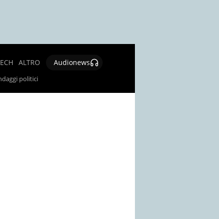
TECH
ALTRO
Audionews
SALUTE
daggi politici
CULTURA E
SPETTACOLO
GIOCHI E
LOTTERIE
SOCIAL
NEWS
SPECIALI
AUTORI
CONTATTI