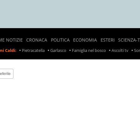
ME NOTIZIE
CRONACA
POLITICA
ECONOMIA
ESTERI
SCIENZA-
NOTIZIE
SONDAGGI
LAVORO
CRONACA
i Caldi:
Pietracatella
Garlasco
Famiglia nel bosco
Ascolti tv
Son
LOCALI
POLITICI
ESTERA
PREZZI
CRONACA
POLITICA
SCIOPERI
NERA
ESTERA
eferite
TASSE
INCIDENTI
INCIDENTI
SUL
LAVORO
RITIRO
PRODOTTI
ALIMENTARI
METEO