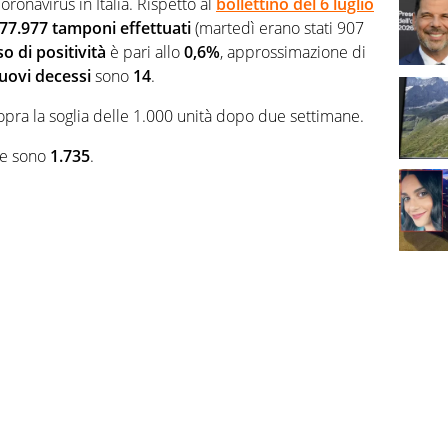
onavirus in Italia. Rispetto al
bollettino del 6 luglio
77.977 tamponi effettuati
(martedì erano stati 907
so di positività
è pari allo
0,6%
, approssimazione di
uovi decessi
sono
14
.
sopra la soglia delle 1.000 unità dopo due settimane.
re sono
1.735
.