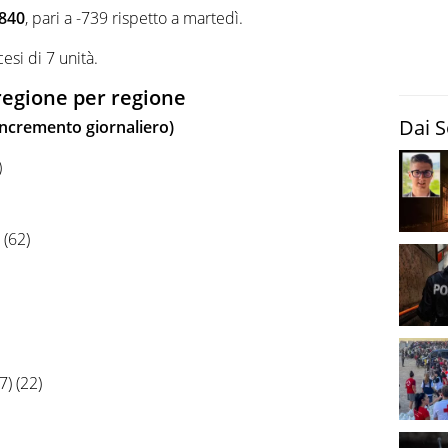
.840
, pari a -739 rispetto a martedì.
cesi di 7 unità.
 regione per regione
Dai S
 (incremento giornaliero)
)
 (62)
7) (22)