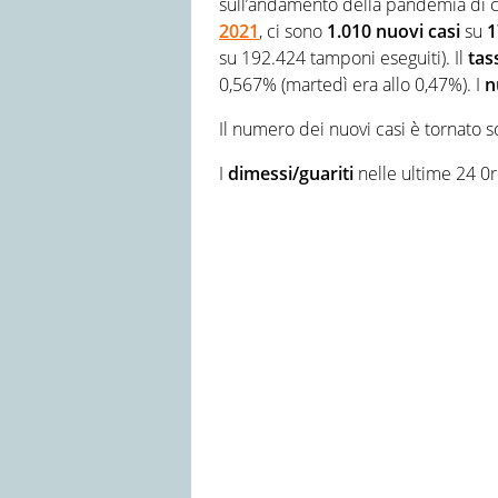
sull’andamento della pandemia di cor
2021
, ci sono
1.010 nuovi casi
su
1
su 192.424 tamponi eseguiti). Il
tas
0,567% (martedì era allo 0,47%). I
n
Il numero dei nuovi casi è tornato 
I
dimessi/guariti
nelle ultime 24 0