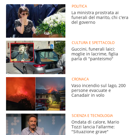
POLITICA
La ministra prostrata ai
funerali del marito, chi c'era
del governo
CULTURA E SPETTACOLO
Guccini, funerali laici:
moglie in lacrime, figlia
parla di "panteismo"
CRONACA
Vaso incendio sul lago, 200
persone evacuate e
Canadair in volo
SCIENZA E TECNOLOGIA
Ondata di calore, Mario
Tozzi lancia l'allarme:
"Situazione grave"