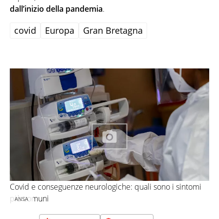
dall’inizio della pandemia
.
covid
Europa
Gran Bretagna
Covid e conseguenze neurologiche: quali sono i sintomi
più comuni
ANSA