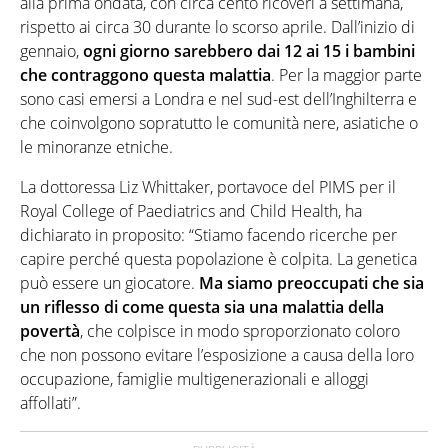
alla prima ondata, con circa cento ricoveri a settimana,
rispetto ai circa 30 durante lo scorso aprile. Dall’inizio di
gennaio,
ogni giorno sarebbero dai 12 ai 15 i bambini
che contraggono questa malattia
. Per la maggior parte
sono casi emersi a Londra e nel sud-est dell’Inghilterra e
che coinvolgono sopratutto le comunità nere, asiatiche o
le minoranze etniche.
La dottoressa Liz Whittaker, portavoce del PIMS per il
Royal College of Paediatrics and Child Health, ha
dichiarato in proposito: “Stiamo facendo ricerche per
capire perché questa popolazione è colpita. La genetica
può essere un giocatore.
Ma siamo preoccupati che sia
un riflesso di come questa sia una malattia della
povertà
, che colpisce in modo sproporzionato coloro
che non possono evitare l’esposizione a causa della loro
occupazione, famiglie multigenerazionali e alloggi
affollati”.