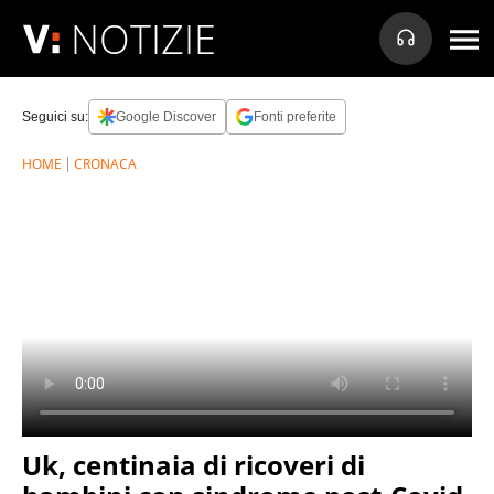
NOTIZIE
Seguici su:
Google Discover
Fonti preferite
HOME
CRONACA
Uk, centinaia di ricoveri di