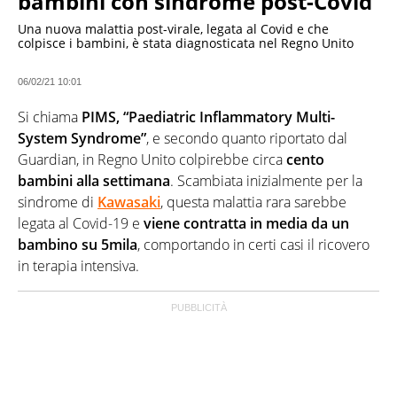
bambini con sindrome post-Covid
Una nuova malattia post-virale, legata al Covid e che
colpisce i bambini, è stata diagnosticata nel Regno Unito
06/02/21 10:01
Si chiama
PIMS, “Paediatric Inflammatory Multi-
System Syndrome”
, e secondo quanto riportato dal
Guardian, in Regno Unito colpirebbe circa
cento
bambini alla settimana
. Scambiata inizialmente per la
sindrome di
Kawasaki
, questa malattia rara sarebbe
legata al Covid-19 e
viene contratta in media da un
bambino su 5mila
, comportando in certi casi il ricovero
in terapia intensiva.