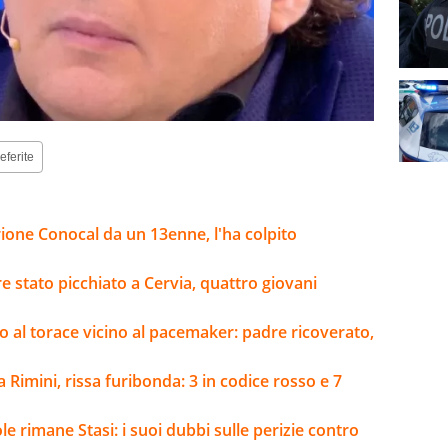
eferite
rione Conocal da un 13enne, l'ha colpito
 stato picchiato a Cervia, quattro giovani
lpo al torace vicino al pacemaker: padre ricoverato,
a Rimini, rissa furibonda: 3 in codice rosso e 7
e rimane Stasi: i suoi dubbi sulle perizie contro