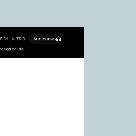
TECH
ALTRO
Audionews
SALUTE
daggi politici
CULTURA E
SPETTACOLO
GIOCHI E
LOTTERIE
SOCIAL
NEWS
SPECIALI
AUTORI
CONTATTI