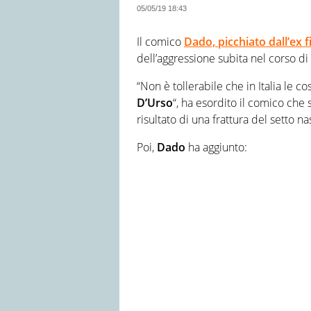
05/05/19 18:43
Il comico
Dado, picchiato dall’ex f
dell’aggressione subita nel corso di
“Non è tollerabile che in Italia le c
D’Urso
“, ha esordito il comico che
risultato di una frattura del setto na
Poi,
Dado
ha aggiunto: