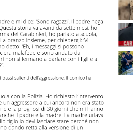
dre e mi dice: ‘Sono ragazzi’. Il padre nega
o. Questa storia va avanti da sette mesi, ho
rma dei Carabinieri, ho parlato a scuola,
i a pranzo insieme, per chiedergli: ‘Vi
 detto: ‘Eh, i messaggi si possono
 c’era malafede e sono andato dai
ri non si fermano a parlare con i figli e a
”.
 passi salienti dell’aggressione, il comico ha
cuola con la Polizia. Ho richiesto l’intervento
are un aggressore a cui ancora non era stato
one e la prognosi di 30 giorni che mi hanno
anche il padre e la madre. La madre urlava
Mio figlio lo devi lasciare stare perché non
anno dando retta alla versione di un