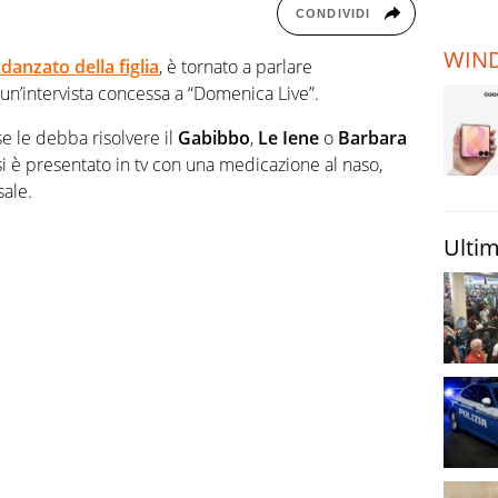
TERREMOTI
CONDIVIDI
E VULCANI
WIN
idanzato della figlia
, è tornato a parlare
STORIE
 un’intervista concessa a “Domenica Live”.
ose le debba risolvere il
Gabibbo
,
Le Iene
o
Barbara
 si è presentato in tv con una medicazione al naso,
sale.
Ultim