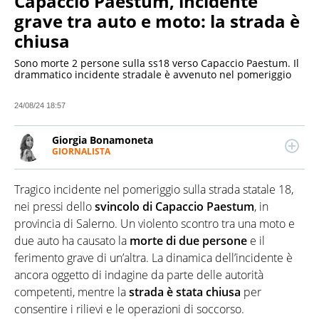
Capaccio Paestum, incidente
grave tra auto e moto: la strada è
chiusa
Sono morte 2 persone sulla ss18 verso Capaccio Paestum. Il
drammatico incidente stradale è avvenuto nel pomeriggio
24/08/24 18:57
Giorgia Bonamoneta
GIORNALISTA
LINKEDIN
Giornalista pubblicista, si concentra sulla politica e
la geopolitica, scrive anche di economia e ambiente.
Tragico incidente nel pomeriggio sulla strada statale 18,
Laureata in Editoria e Scrittura presso La Sapienza
di Roma, ha iniziato a scrivere per una testata
nei pressi dello
svincolo di Capaccio Paestum
, in
impegnata sui diritti civili, prima di lavorare in
provincia di Salerno. Un violento scontro tra una moto e
diverse testate di attualità.
due auto ha causato la
morte di due persone
e il
ferimento grave di un’altra. La dinamica dell’incidente è
ancora oggetto di indagine da parte delle autorità
competenti, mentre la
strada è stata chiusa
per
consentire i rilievi e le operazioni di soccorso.