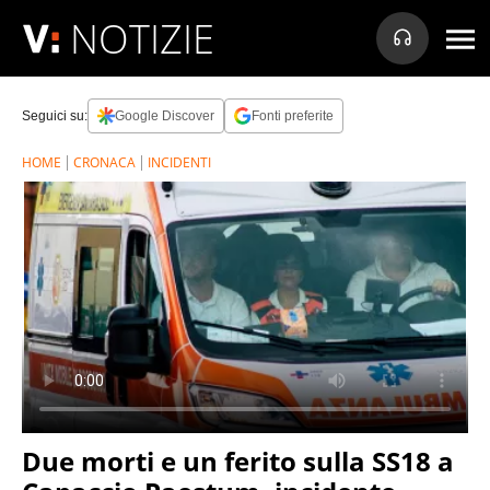
NOTIZIE
Seguici su:
Google Discover
Fonti preferite
HOME
CRONACA
INCIDENTI
Due morti e un ferito sulla SS18 a