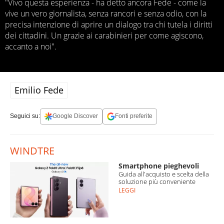
"Vivo questa esperienza - ha detto ancora Fede - come la
vive un vero giornalista, senza rancori e senza odio, con la
precisa intenzione di aprire un dialogo tra chi tutela i diritti
dei cittadini. Un grazie ai carabinieri per come agiscono,
accanto a noi".
Emilio Fede
Seguici su:
Google Discover
Fonti preferite
WINDTRE
Smartphone pieghevoli
Guida all'acquisto e scelta della
soluzione più conveniente
LEGGI