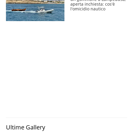
aperta inchiesta: cos'è
l'omicidio nautico
Ultime Gallery