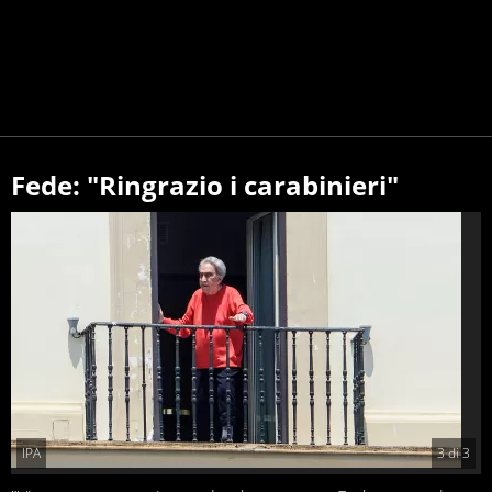
Fede: "Ringrazio i carabinieri"
IPA
3
di
3