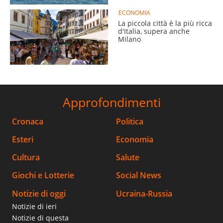
ECONOMIA
La piccola città è la più ricca
d'Italia, supera anche
Milano
Approfondimenti
Cronaca
Politica
Esteri
Economia
Cultura
Salute
Giochi e Lotterie
Social News
Notizie di oggi
Ucraina-Russia
Notizie di ieri
Notizie di questa