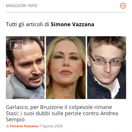
MAGGIORI INFO
Data di nascita
: 14/10/1987
Luogo di nascita
: Torino
Tutti gli articoli di
Simone Vazzana
Garlasco, per Bruzzone il colpevole rimane
Stasi: i suoi dubbi sulle perizie contro Andrea
Sempio
di
Simone Vazzana
7 Agosto 2026