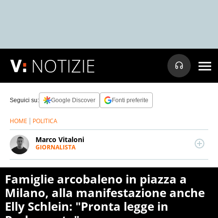
NOTIZIE
Seguici su:
Google Discover
Fonti preferite
HOME
POLITICA
Marco Vitaloni
GIORNALISTA
LINKEDIN
Giornalista pubblicista esperto di politica e con una
passione per tecnologia e innovazione, scrive
quotidianamente di cronaca e attualità.
Famiglie arcobaleno in piazza a
Marchigiano, studi in Comunicazione, collabora con
Milano, alla manifestazione anche
diverse realtà editoriali locali e nazionali.
Elly Schlein: "Pronta legge in