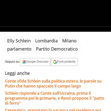
Elly Schlein
Lombardia
Milano
parlamento
Partito Democratico
Seguici su:
Google Discover
Fonti preferite
Leggi anche
Conte sfida Schlein sulla politica estera, le parole su
Putin che hanno spaccato il campo largo
Schlein risponde a Conte sull'Ucraina, prima il
programma poi le primarie, e Renzi propone il "patto
di ferro"
Cesenatico, prenotano la vacanza nel residence ma