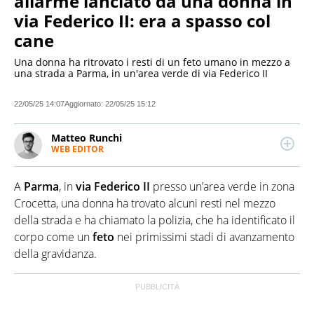
allarme lanciato da una donna in
via Federico II: era a spasso col
cane
Una donna ha ritrovato i resti di un feto umano in mezzo a
una strada a Parma, in un'area verde di via Federico II
22/05/25 14:07
Aggiornato:
22/05/25 15:12
Matteo Runchi
WEB EDITOR
Redattore esperto di economia, appassionato di
tecnologia e sport. Scrive di attualità e cronaca.
A
Parma
, in
via Federico II
presso un’area verde in zona
Laureato in Storia all’Università degli Studi di Milano,
ha lavorato per diversi siti e redazioni.
Crocetta, una donna ha trovato alcuni resti nel mezzo
della strada e ha chiamato la polizia, che ha identificato il
corpo come un
feto
nei primissimi stadi di avanzamento
della gravidanza.