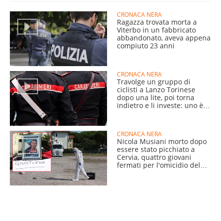
CRONACA NERA
Ragazza trovata morta a
Viterbo in un fabbricato
abbandonato, aveva appena
compiuto 23 anni
CRONACA NERA
Travolge un gruppo di
ciclisti a Lanzo Torinese
dopo una lite, poi torna
indietro e li investe: uno è
grave
CRONACA NERA
Nicola Musiani morto dopo
essere stato picchiato a
Cervia, quattro giovani
fermati per l'omicidio del
54enne