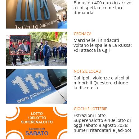
Bonus da 400 euro in arrivo:
a chi spetta e come fare
domanda
CRONACA
Marcinelle, i sindacati
voltano le spalle a La Russa:
FdI attacca la Cgil
NOTIZIE LOCALI
Gallipoli, violenze e alcol ai
minori: il Questore chiude
la discoteca
GIOCHI E LOTTERIE
Estrazioni Lotto,
Superenalotto e 10eLotto di
oggi sabato 8 agosto 2026:
numeri ritardatari e jackpot