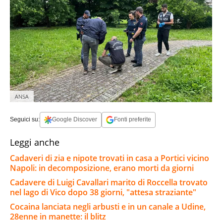
ANSA
Seguici su:
Google Discover
Fonti preferite
Leggi anche
Cadaveri di zia e nipote trovati in casa a Portici vicino
Napoli: in decomposizione, erano morti da giorni
Cadavere di Luigi Cavallari marito di Roccella trovato
nel lago di Vico dopo 38 giorni, "attesa straziante"
Cocaina lanciata negli arbusti e in un canale a Udine,
28enne in manette: il blitz