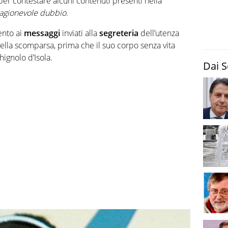
i per contestare alcuni contenuti presenti nella
 ragionevole dubbio
.
ento ai
messaggi
inviati alla
segreteria
dell’utenza
della scomparsa, prima che il suo corpo senza vita
ignolo d’Isola.
Dai S