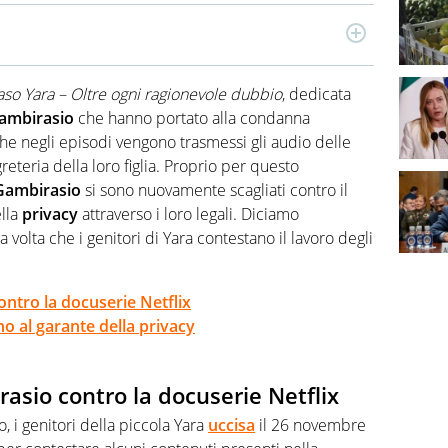
e di cronaca nera e attualità. Muove i primi passi nel
onarsi al mondo dell'informazione. Collabora con altre
caso Yara – Oltre ogni ragionevole
dubbio
, dedicata
 musica.
ambirasio
che hanno portato alla condanna
che negli episodi vengono trasmessi gli audio delle
reteria della loro figlia. Proprio per questo
Gambirasio
si sono nuovamente scagliati contro il
ella
privacy
attraverso i loro legali. Diciamo
olta che i genitori di Yara contestano il lavoro degli
ontro la docuserie Netflix
no al garante della privacy
rasio contro la docuserie Netflix
 i genitori della piccola Yara
uccisa
il 26 novembre