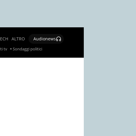
TECH
ALTRO
Audionews
SALUTE
ti tv
Sondaggi politici
CULTURA E
SPETTACOLO
GIOCHI E
LOTTERIE
SOCIAL
NEWS
SPECIALI
AUTORI
CONTATTI