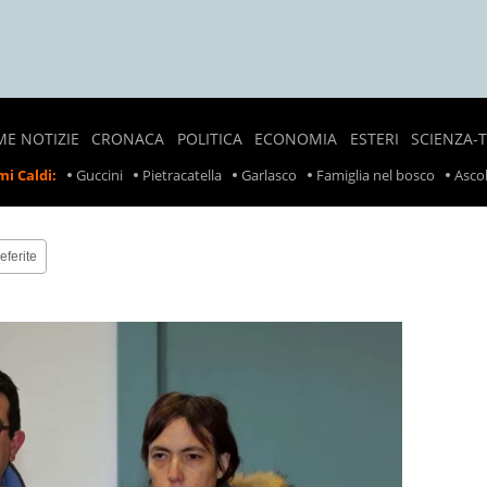
ME NOTIZIE
CRONACA
POLITICA
ECONOMIA
ESTERI
SCIENZA-
NOTIZIE
SONDAGGI
LAVORO
CRONACA
i Caldi:
Guccini
Pietracatella
Garlasco
Famiglia nel bosco
Ascol
LOCALI
POLITICI
ESTERA
PREZZI
CRONACA
POLITICA
SCIOPERI
NERA
ESTERA
eferite
TASSE
INCIDENTI
INCIDENTI
SUL
LAVORO
RITIRO
PRODOTTI
ALIMENTARI
METEO