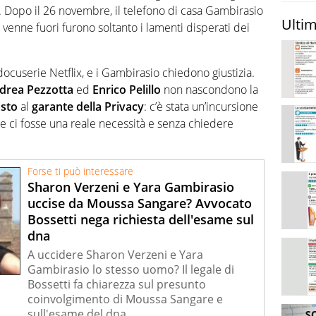
a. Dopo il 26 novembre, il telefono di casa Gambirasio
Ultim
venne fuori furono soltanto i lamenti disperati dei
docuserie Netflix, e i Gambirasio chiedono giustizia.
drea Pezzotta
ed
Enrico Pelillo
non nascondono la
sto
al
garante della Privacy
: c’è stata un’incursione
che ci fosse una reale necessità e senza chiedere
Forse ti può interessare
Sharon Verzeni e Yara Gambirasio
uccise da Moussa Sangare? Avvocato
Bossetti nega richiesta dell'esame sul
dna
A uccidere Sharon Verzeni e Yara
Gambirasio lo stesso uomo? Il legale di
Bossetti fa chiarezza sul presunto
coinvolgimento di Moussa Sangare e
sull'esame del dna