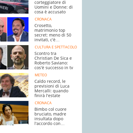
corteggiatore di
Uomini e Donne: di
cosa è accusato
CRONACA
Crosetto,
matrimonio top
secret: meno di 50
invitati, c'è
Brignano
CULTURA E SPETTACOLO
Scontro tra
Christian De Sica e
Roberto Saviano:
cos'è successo in tv
METEO
Caldo record, le
previsioni di Luca
Mercalli: quando
finirà l'estate
CRONACA
Bimbo col cuore
bruciato, madre
insultata dopo
l'accordo con
l'ospedale