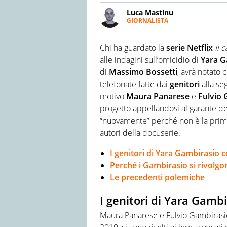
Luca Mastinu
GIORNALISTA
LINKEDIN
Giornalista pubblicista, scriv
fact checking per poi appassi
Chi ha guardato la
serie
Netflix
Il 
testate e siti web, esperto di
alle indagini sull’omicidio di
Yara G
di
Massimo Bossetti
, avrà notato 
telefonate fatte dai
genitori
alla seg
motivo
Maura Panarese
e
Fulvio 
progetto appellandosi al garante d
“nuovamente” perché non è la prima v
autori della docuserie.
I genitori di Yara Gambirasio c
Perché i Gambirasio si rivolgo
Le precedenti polemiche
I genitori di Yara Gambi
Maura Panarese e Fulvio Gambirasio,