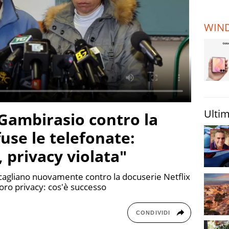
TERREMOTI
E VULCANI
WIN
STORIE
Ultim
 Gambirasio contro la
fuse le telefonate:
 privacy violata"
 scagliano nuovamente contro la docuserie Netflix
loro privacy: cos'è successo
CONDIVIDI