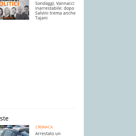
Sondaggi, Vannacci
inarrestabile: dopo
Salvini trema anche
Tajani
iste
CRONACA
Arrestato un