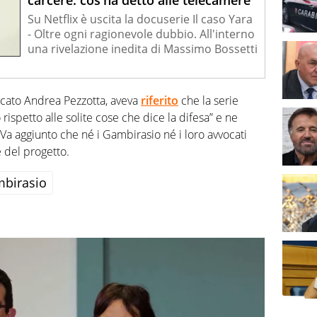
carcere: cos'ha detto alle telecamere
Su Netflix è uscita la docuserie Il caso Yara
- Oltre ogni ragionevole dubbio. All'interno
una rivelazione inedita di Massimo Bossetti
vocato Andrea Pezzotta, aveva
riferito
che la serie
rispetto alle solite cose che dice la difesa” e ne
. Va aggiunto che né i Gambirasio né i loro avvocati
e del progetto.
mbirasio