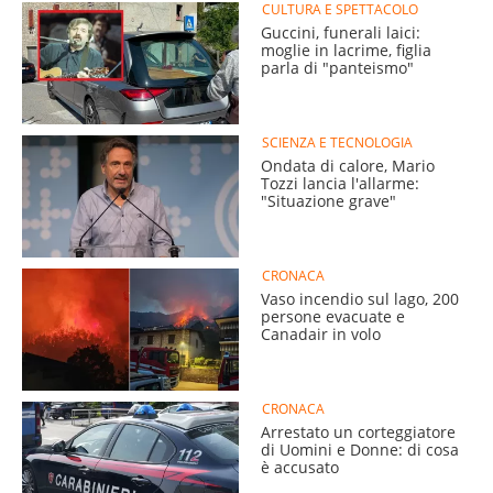
CULTURA E SPETTACOLO
Guccini, funerali laici:
moglie in lacrime, figlia
parla di "panteismo"
SCIENZA E TECNOLOGIA
Ondata di calore, Mario
Tozzi lancia l'allarme:
"Situazione grave"
CRONACA
Vaso incendio sul lago, 200
persone evacuate e
Canadair in volo
CRONACA
Arrestato un corteggiatore
di Uomini e Donne: di cosa
è accusato