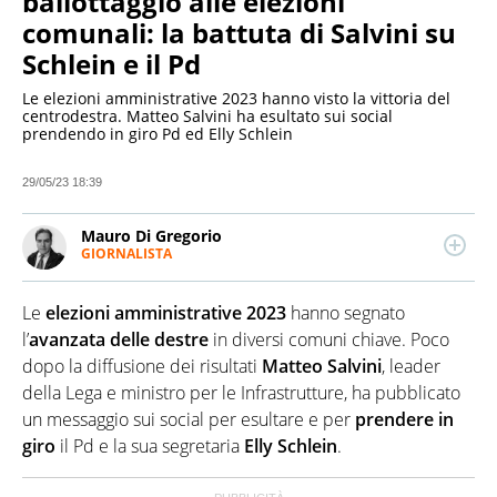
ballottaggio alle elezioni
comunali: la battuta di Salvini su
Schlein e il Pd
Le elezioni amministrative 2023 hanno visto la vittoria del
centrodestra. Matteo Salvini ha esultato sui social
prendendo in giro Pd ed Elly Schlein
29/05/23 18:39
Mauro Di Gregorio
GIORNALISTA
LINKEDIN
Laurea in Scienze della Comunicazione all’Università
di Palermo. Giornalista professionista dal 2006.
Le
elezioni amministrative 2023
hanno segnato
Approdato a QuiFinanza e Virgilio Notizie dopo varie
esperienze giornalistiche fra Palermo e Milano. Si
l’
avanzata delle destre
in diversi comuni chiave. Poco
interessa principalmente di cronaca, politica ed
dopo la diffusione dei risultati
Matteo Salvini
, leader
economia.
della Lega e ministro per le Infrastrutture, ha pubblicato
un messaggio sui social per esultare e per
prendere in
giro
il Pd e la sua segretaria
Elly Schlein
.