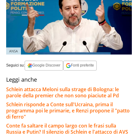
ANSA
Seguici su:
Google Discover
Fonti preferite
Leggi anche
Schlein attacca Meloni sulla strage di Bologna: le
parole della premier che non sono piaciute al Pd
Schlein risponde a Conte sull'Ucraina, prima il
programma poi le primarie, e Renzi propone il "patto
di ferro"
Conte fa saltare il campo largo con le frasi sulla
Russia e Putin? Il silenzio di Schlein e l'attacco di AVS