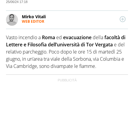
25/06/24 17:18
Mirko Vitali
WEB EDITOR
Esperto di politica e attualità, attento anche ai temi
economici e alle dinamiche del mondo dello
Vasto incendio a
Roma
ed
evacuazione
della
facoltà di
spettacolo. Dopo due lauree umanistiche e il Master
in critica giornalistica, lavora e collabora con diverse
Lettere e Filosofia dell’università di Tor Vergata
e del
testate e realtà editoriali nazionali
relativo parcheggio. Poco dopo le ore 15 di martedì 25
giugno, in un’area tra viale della Sorbona, via Columbia e
Via Cambridge, sono divampate le fiamme.