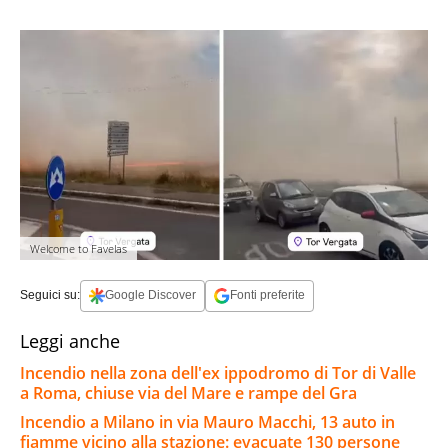
Welcome to Favelas
Seguici su:
Google Discover
Fonti preferite
Leggi anche
Incendio nella zona dell'ex ippodromo di Tor di Valle
a Roma, chiuse via del Mare e rampe del Gra
Incendio a Milano in via Mauro Macchi, 13 auto in
fiamme vicino alla stazione: evacuate 130 persone