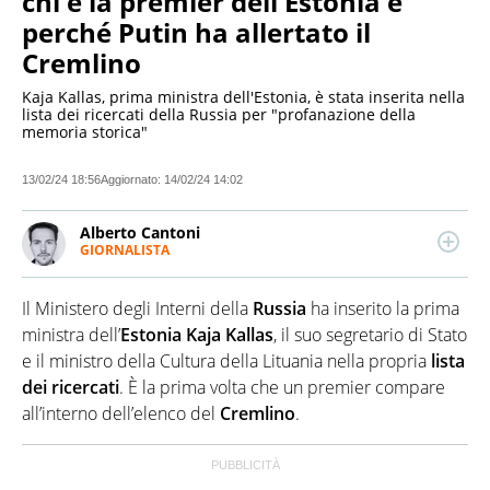
chi è la premier dell'Estonia e
perché Putin ha allertato il
Cremlino
Kaja Kallas, prima ministra dell'Estonia, è stata inserita nella
lista dei ricercati della Russia per "profanazione della
memoria storica"
13/02/24 18:56
Aggiornato:
14/02/24 14:02
Alberto Cantoni
GIORNALISTA
LINKEDIN
Giornalista professionista. Scrive di cronaca e
attualità, ma le passioni più grandi sono la
Il Ministero degli Interni della
Russia
ha inserito la prima
tecnologia e l’innovazione. Dopo una laurea in
Comunicazione e un master in Giornalismo muove i
ministra dell’
Estonia
Kaja Kallas
, il suo segretario di Stato
primi passi nelle redazioni di alcune testate
e il ministro della Cultura della Lituania nella propria
lista
nazionali tra Milano e Roma. Attualmente collabora
dei ricercati
. È la prima volta che un premier compare
con diverse realtà editoriali.
all’interno dell’elenco del
Cremlino
.