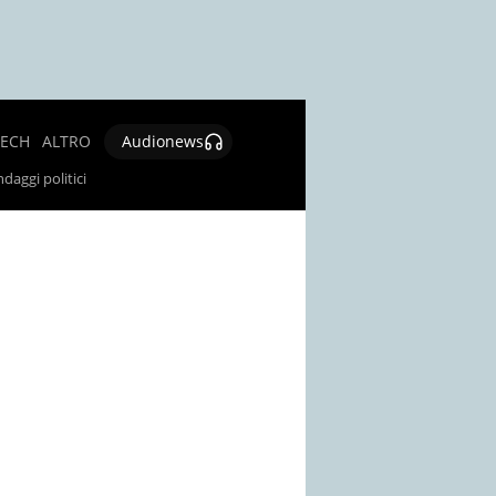
TECH
ALTRO
Audionews
SALUTE
daggi politici
CULTURA E
SPETTACOLO
GIOCHI E
LOTTERIE
SOCIAL
NEWS
SPECIALI
AUTORI
CONTATTI