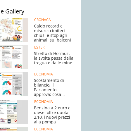
e Gallery
CRONACA
Caldo record e
misure: cimiteri
chiusi e stop agli
animali sui balconi
ESTERI
Stretto di Hormuz,
la svolta passa dalla
tregua e dalle mine
ECONOMIA
Scostamento di
bilancio, il
Parlamento
approva: cosa
succede adesso
ECONOMIA
Benzina a 2 euro e
diesel oltre quota
2,10, i nuovi prezzi
alla pompa
ECONOMIA