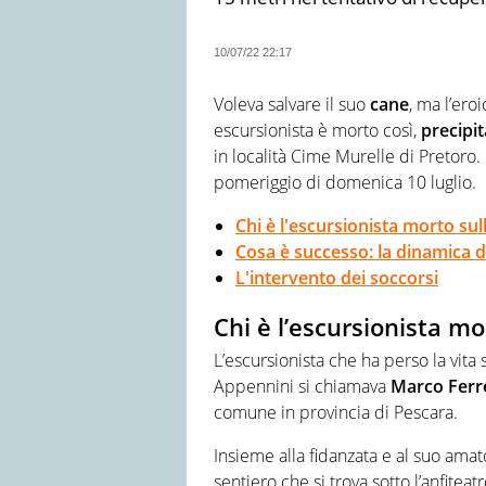
10/07/22 22:17
Voleva salvare il suo
cane
, ma l’ero
escursionista è morto così,
precipi
in località Cime Murelle di Pretoro
pomeriggio di domenica 10 luglio.
Chi è l'escursionista morto sul
Cosa è successo: la dinamica d
L'intervento dei soccorsi
Chi è l’escursionista mo
L’escursionista che ha perso la vit
Appennini si chiamava
Marco Ferre
comune in provincia di Pescara.
Insieme alla fidanzata e al suo amat
sentiero che si trova sotto l’anfiteatr