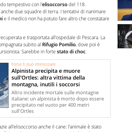
modo tempestivo con l’
elisoccorso
del 118.
che due squadre di terra. I tentativi di rianimare
ni
e il medico non ha potuto fare altro che constatare
recuperata e trasportata all’ospedale di Pescara. La
accompagnata subito al
Rifugio Pomilio
, dove poi è
ursionista. Sarebbe in forte
stato di choc
.
Forse ti può interessare
Alpinista precipita e muore
sull'Ortles: altra vittima della
montagna, inutili i soccorsi
Altro incidente mortale sulle montagne
italiane: un alpinista è morto dopo essere
precipitato nel vuoto per 400 metri
sull'Ortles
ie all’elisoccorso anche il cane: l’animale è stato