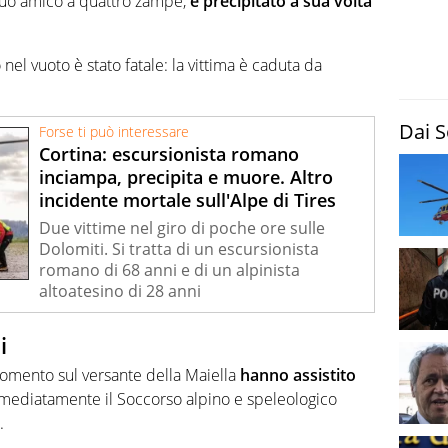
 suo amico a quattro zampe,
è precipitato a sua volta
el vuoto è stato fatale: la vittima è caduta da
Dai S
Forse ti può interessare
Cortina: escursionista romano
inciampa, precipita e muore. Altro
incidente mortale sull'Alpe di Tires
Due vittime nel giro di poche ore sulle
Dolomiti. Si tratta di un escursionista
romano di 68 anni e di un alpinista
altoatesino di 28 anni
i
omento sul versante della Maiella
hanno assistito
mediatamente il Soccorso alpino e speleologico
.