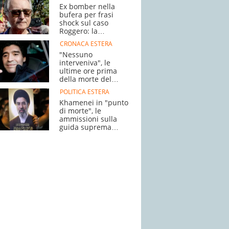
Ex bomber nella
bufera per frasi
shock sul caso
Roggero: la
polemica
CRONACA ESTERA
"Nessuno
interveniva", le
ultime ore prima
della morte del
campione
POLITICA ESTERA
Khamenei in "punto
di morte", le
ammissioni sulla
guida suprema
dell'Iran