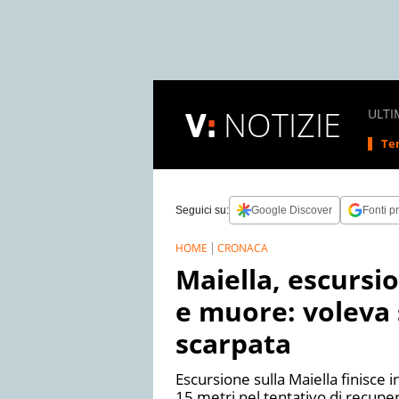
NOTIZIE
ULTI
Tem
Seguici su:
Google Discover
Fonti pr
HOME
CRONACA
Maiella, escursio
e muore: voleva 
scarpata
Escursione sulla Maiella finisce
15 metri nel tentativo di recupe