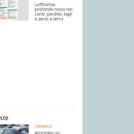
Lufthansa,
profondo rosso nei
conti: perdite, tagli
e aerei a terra
iste
CRONACA
Arrestato un