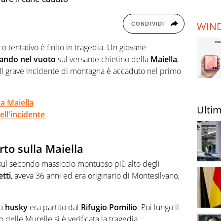
TERREMOTI
E VULCANI
WIN
CONDIVIDI
STORIE
ico tentativo è finito in tragedia. Un giovane
tando nel vuoto
sul versante chietino della
Maiella
,
. Il grave incidente di montagna è accaduto nel primo
la Maiella
Ultim
ell'incidente
rto sulla Maiella
a sul secondo massiccio montuoso più alto degli
tti
, aveva 36 anni ed era originario di Montesilvano,
o
husky
era partito dal
Rifugio Pomilio
. Poi lungo il
o delle Murelle si è verificata la tragedia.