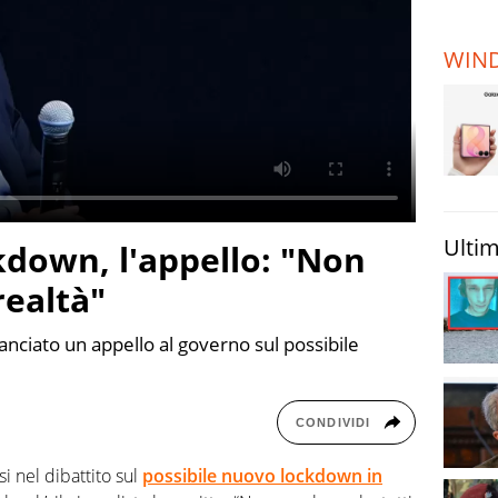
TERREMOTI
E VULCANI
WIN
STORIE
Ultim
kdown, l'appello: "Non
realtà"
lanciato un appello al governo sul possibile
CONDIVIDI
i nel dibattito sul
possibile nuovo lockdown in