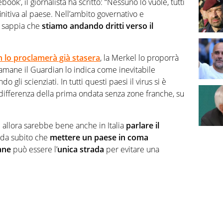
book’, il giornalista ha scritto: “Nessuno lo vuole, tutti
itiva al paese. Nell’ambito governativo e
n sappia che
stiamo andando dritti verso il
 lo proclamerà già stasera
, la Merkel lo proporrà
tamane il Guardian lo indica come inevitabile
 gli scienziati. In tutti questi paesi il virus si è
differenza della pr
ima ondata senza zone franche, su
E allora sarebbe bene anche in Italia
parlare il
e da subito che
mettere un paese in coma
ane
può essere l’
unica strada
per evitare una