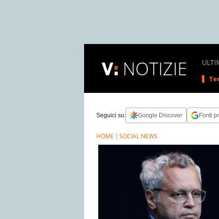
NOTIZIE
ULTI
Tem
Seguici su:
Google Discover
Fonti pr
HOME
SOCIAL NEWS