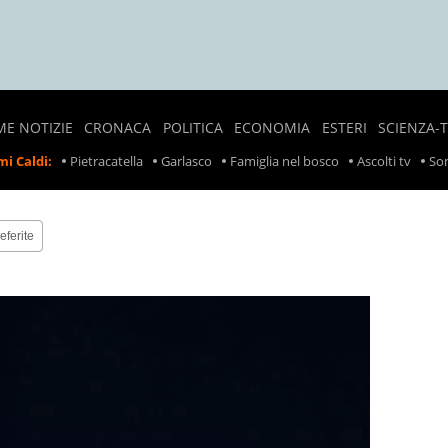
ME NOTIZIE
CRONACA
POLITICA
ECONOMIA
ESTERI
SCIENZA-
NOTIZIE
SONDAGGI
LAVORO
CRONACA
i Caldi:
Pietracatella
Garlasco
Famiglia nel bosco
Ascolti tv
Son
LOCALI
POLITICI
ESTERA
PREZZI
CRONACA
POLITICA
SCIOPERI
NERA
ESTERA
eferite
TASSE
INCIDENTI
INCIDENTI
SUL
LAVORO
RITIRO
PRODOTTI
ALIMENTARI
METEO