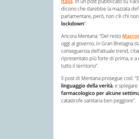
Italia
. In un post pubblicato su ‘Face
dicono che darebbe la mazzata defin
parlamentare, però, non c’è chi no
lockdown
“.
Ancora Mentana: “Del resto
Macron
oggi al governo, in Gran Bretagna s
conseguenza dell’attuale trend, citando
ripresentato più forte di prima, e a 
tutto il territorio”.
Il post di Mentana prosegue così: “
linguaggio della verità
, e spiegar
farmacologico per alcune settim
catastrofe sanitaria ben peggiore”.