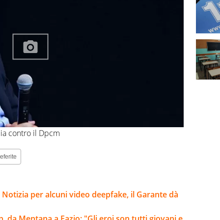
lia contro il Dpcm
eferite
 Notizia per alcuni video deepfake, il Garante dà
, da Mentana a Fazio: "Gli eroi son tutti giovani e