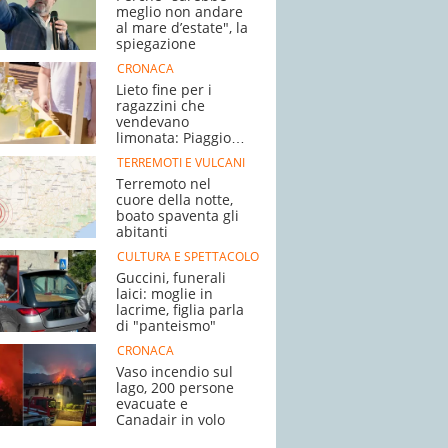
meglio non andare
al mare d’estate", la
spiegazione
CRONACA
Lieto fine per i
ragazzini che
vendevano
limonata: Piaggio
Ciao in regalo
TERREMOTI E VULCANI
Terremoto nel
cuore della notte,
boato spaventa gli
abitanti
CULTURA E SPETTACOLO
Guccini, funerali
laici: moglie in
lacrime, figlia parla
di "panteismo"
CRONACA
Vaso incendio sul
lago, 200 persone
evacuate e
Canadair in volo