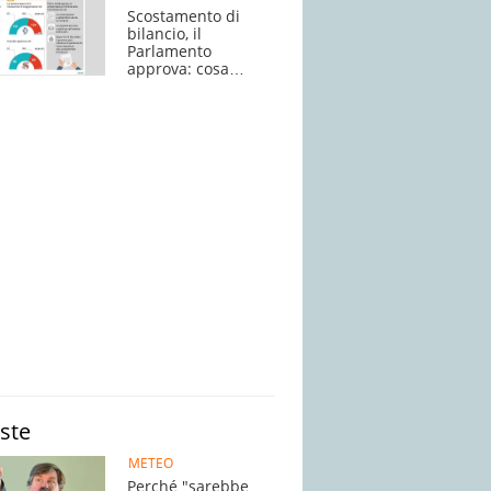
Scostamento di
bilancio, il
Parlamento
approva: cosa
succede adesso
iste
METEO
Perché "sarebbe