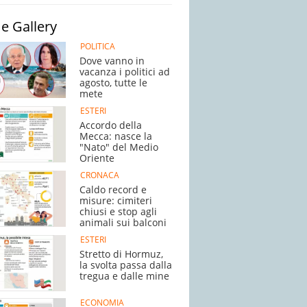
e Gallery
POLITICA
Dove vanno in
vacanza i politici ad
agosto, tutte le
mete
ESTERI
Accordo della
Mecca: nasce la
"Nato" del Medio
Oriente
CRONACA
Caldo record e
misure: cimiteri
chiusi e stop agli
animali sui balconi
ESTERI
Stretto di Hormuz,
la svolta passa dalla
tregua e dalle mine
ECONOMIA