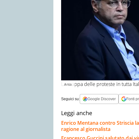
La mappa delle proteste in tutta Ita
Ansa
Seguici su:
Google Discover
Fonti pr
Leggi anche
Enrico Mentana contro Striscia la
ragione al giornalista
Francesco Guccini salutato dai vip