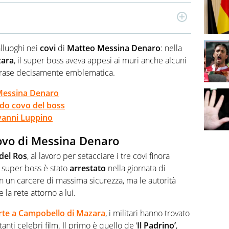
o di cinema, televisione, nuovi media e spettacolo,
alità. Laureato in Scienze e Tecnologie delle Arti e dello
lluoghi nei
covi
di
Matteo Messina Denaro
: nella
mmaturgia e Sceneggiatura, ha lavorato per diverse
primi passi nelle redazioni di testate giornalistiche di
zara
, il super boss aveva appesi ai muri anche alcuni
collabora anche con importanti riviste di settore.
frase decisamente emblematica.
i Messina Denaro
ndo covo del boss
vanni Luppino
 covo di Messina Denaro
 del Ros
, al lavoro per setacciare i tre covi finora
l super boss è stato
arrestato
nella giornata di
in un carcere di massima sicurezza, ma le autorità
 la rete attorno a lui.
erte a Campobello di Mazara
, i militari hanno trovato
nti celebri film. Il primo è quello de ‘
Il
Padrino’
,