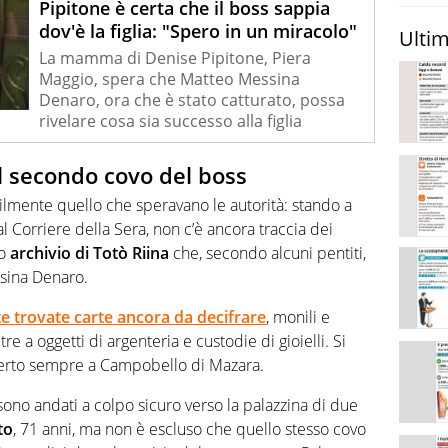
Pipitone è certa che il boss sappia
dov'è la figlia: "Spero in un miracolo"
Ultim
La mamma di Denise Pipitone, Piera
Maggio, spera che Matteo Messina
Denaro, ora che è stato catturato, possa
rivelare cosa sia successo alla figlia
l secondo covo del boss
ilmente quello che speravano le autorità: stando a
l Corriere della Sera, non c’è ancora traccia dei
to
archivio di Totò Riina
che, secondo alcuni pentiti,
sina Denaro.
e trovate carte ancora da decifrare
, monili e
e a oggetti di argenteria e custodie di gioielli. Si
perto sempre a Campobello di Mazara.
 sono andati a colpo sicuro verso la palazzina di due
to
, 71 anni, ma non è escluso che quello stesso covo