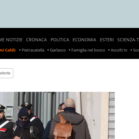
ME NOTIZIE
CRONACA
POLITICA
ECONOMIA
ESTERI
SCIENZA-
NOTIZIE
SONDAGGI
LAVORO
CRONACA
i Caldi:
Pietracatella
Garlasco
Famiglia nel bosco
Ascolti tv
Son
LOCALI
POLITICI
ESTERA
PREZZI
CRONACA
POLITICA
SCIOPERI
NERA
ESTERA
eferite
TASSE
INCIDENTI
INCIDENTI
SUL
LAVORO
RITIRO
PRODOTTI
ALIMENTARI
METEO