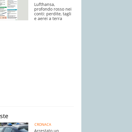
Lufthansa,
profondo rosso nei
conti: perdite, tagli
e aerei a terra
iste
CRONACA
Arrestato un