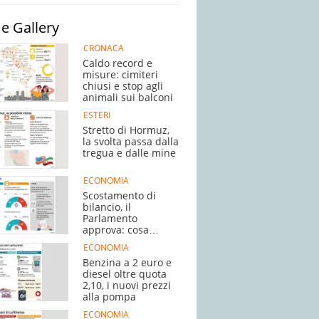
e Gallery
CRONACA
Caldo record e
misure: cimiteri
chiusi e stop agli
animali sui balconi
ESTERI
Stretto di Hormuz,
la svolta passa dalla
tregua e dalle mine
ECONOMIA
Scostamento di
bilancio, il
Parlamento
approva: cosa
succede adesso
ECONOMIA
Benzina a 2 euro e
diesel oltre quota
2,10, i nuovi prezzi
alla pompa
ECONOMIA