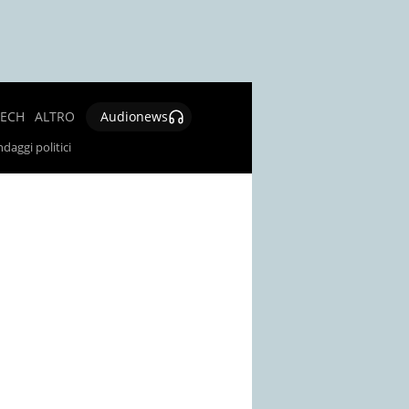
TECH
ALTRO
Audionews
SALUTE
daggi politici
CULTURA E
SPETTACOLO
GIOCHI E
LOTTERIE
SOCIAL
NEWS
SPECIALI
AUTORI
CONTATTI