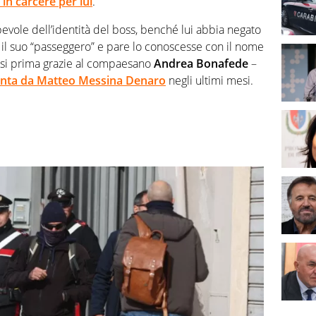
in carcere per lui
.
evole dell’identità del boss, benché lui abbia negato
 il suo “passeggero” e pare lo conoscesse con il nome
esi prima grazie al compaesano
Andrea
Bonafede
–
ssunta da Matteo Messina Denaro
negli ultimi mesi.