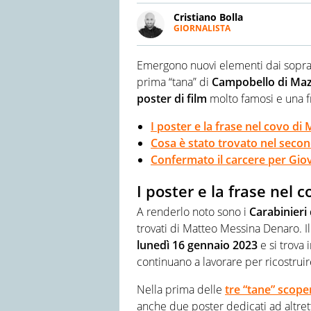
Cristiano Bolla
GIORNALISTA
LINKEDIN
Giornalista pubblicista espert
scrive anche di cronaca e attu
Emergono nuovi elementi dai sopra
Spettacolo con Master in Dra
produzioni prima di muovere i 
prima “tana” di
Campobello di Ma
Torino e Milano. Attualmente 
poster di film
molto famosi e una 
I poster e la frase nel covo d
Cosa è stato trovato nel seco
Confermato il carcere per Gio
I poster e la frase nel
A renderlo noto sono i
Carabinieri
trovati di Matteo Messina Denaro. I
lunedì 16 gennaio 2023
e si trova 
continuano a lavorare per ricostruire
Nella prima delle
tre “tane” scop
anche due poster dedicati ad altretta