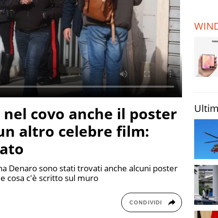
TERREMOTI
E VULCANI
WIN
STORIE
Ultim
nel covo anche il poster
un altro celebre film:
vato
a Denaro sono stati trovati anche alcuni poster
a e cosa c'è scritto sul muro
CONDIVIDI