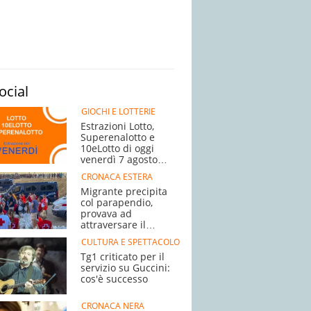
ocial
GIOCHI E LOTTERIE
Estrazioni Lotto,
Superenalotto e
10eLotto di oggi
venerdì 7 agosto
2026: numeri
CRONACA ESTERA
vincenti, quote,
Migrante precipita
jackpot
col parapendio,
provava ad
attraversare il
confine
CULTURA E SPETTACOLO
Tg1 criticato per il
servizio su Guccini:
cos'è successo
CRONACA NERA