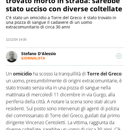
trovato morto in strada: sarebbe
stato ucciso con diverse coltellate
C'è stato un omicidio a Torre del Greco: è stato trovato in
una pozza di sangue il cadavere di un uomo
extracomunitario di circa 30 anni
11/12/24 14:00
Stefano D'Alessio
GIORNALISTA
Giornalista pubblicista. Laureato in Comunicazione,
per anni si è occupato di sport e spettacolo. Scrive
Un
omicidio
ha scosso la tranquillità di
Torre del Greco
:
anche di attualità, cronaca e politica. Ha collaborato
con importanti testate e programmi radio e tv, a
un uomo, presumibilmente di origini extracomunitarie, è
livello nazionale e locale.
stato trovato senza vita in una pozza di sangue nella
mattinata di mercoledì 11 dicembre in via Gurgo, alla
periferia della città. A notare la scena sono stati alcuni
residenti. Sul posto sono intervenuti gli agenti di polizia
del commissariato di Torre del Greco, guidati dal primo
dirigente Vincenzo Centoletti. La vittima, raggiunta da
diverse coltellate, sarebbe un uomo di circa 30 anni. C’è