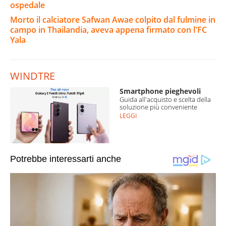
ospedale
Morto il calciatore Safwan Awae colpito dal fulmine in
campo in Thailandia, aveva appena firmato con l'FC
Yala
WINDTRE
Smartphone pieghevoli
Guida all'acquisto e scelta della
soluzione più conveniente
LEGGI