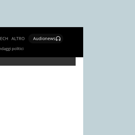
TECH
ALTRO
Audionews
SALUTE
daggi politici
CULTURA E
SPETTACOLO
GIOCHI E
LOTTERIE
SOCIAL
NEWS
SPECIALI
AUTORI
CONTATTI