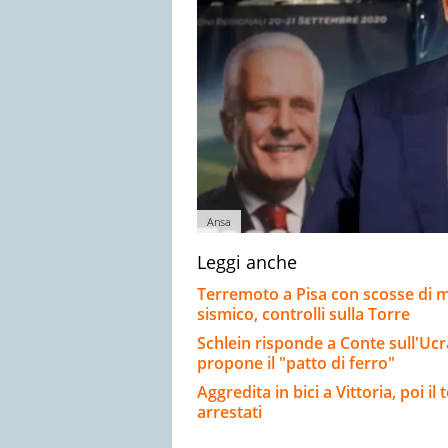
Ansa
Leggi anche
Terremoto a Pisa con scosse di m
sismico, controlli sulla Torre
Schlein risponde a Conte sull'Ucr
propone il "patto di ferro"
Aggredita in bici a Vittoria, poi i
arrestati