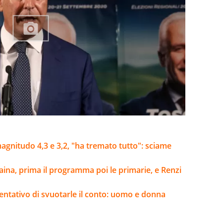
agnitudo 4,3 e 3,2, "ha tremato tutto": sciame
aina, prima il programma poi le primarie, e Renzi
l tentativo di svuotarle il conto: uomo e donna