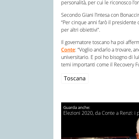
personalità, per cui le riconosco l’o
Secondo Giani l’intesa con Bonaccini 
“Per cinque anni farò il president
per altri obiettivi”.
Il governatore toscano ha poi affer
Conte
: “Voglio andarlo a trovare, 
universitario. E poi ho bisogno di 
temi importanti come il Recovery F
Toscana
Elezioni 2020, da Conte a Renzi: i 