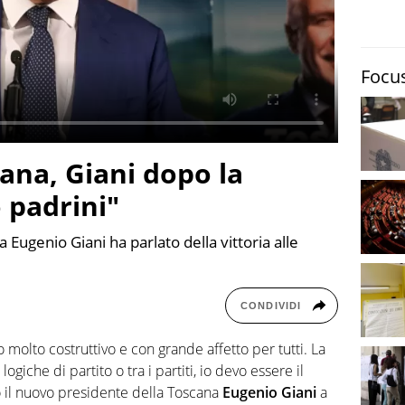
TERREMOTI
E VULCANI
STORIE
Focus
cana, Giani dopo la
 padrini"
 Eugenio Giani ha parlato della vittoria alle
CONDIVIDI
o molto costruttivo e con grande affetto per tutti. La
ogiche di partito o tra i partiti, io devo essere il
o il nuovo presidente della Toscana
Eugenio Giani
a