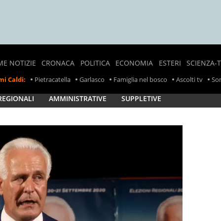
ME NOTIZIE
CRONACA
POLITICA
ECONOMIA
ESTERI
SCIENZA-
NOTIZIE
SONDAGGI
LAVORO
CRONACA
i Caldi:
Pietracatella
Garlasco
Famiglia nel bosco
Ascolti tv
Son
LOCALI
POLITICI
ESTERA
PREZZI
REGIONALI
AMMINISTRATIVE
SUPPLETIVE
CRONACA
POLITICA
SCIOPERI
NERA
ESTERA
TASSE
INCIDENTI
INCIDENTI
SUL
LAVORO
RITIRO
PRODOTTI
ALIMENTARI
METEO