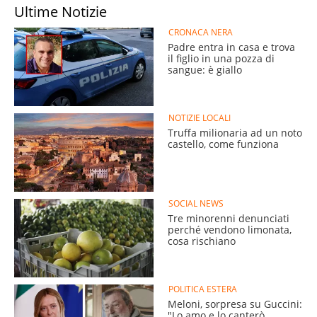
Ultime Notizie
CRONACA NERA
Padre entra in casa e trova
il figlio in una pozza di
sangue: è giallo
NOTIZIE LOCALI
Truffa milionaria ad un noto
castello, come funziona
SOCIAL NEWS
Tre minorenni denunciati
perché vendono limonata,
cosa rischiano
POLITICA ESTERA
Meloni, sorpresa su Guccini:
"Lo amo e lo canterò