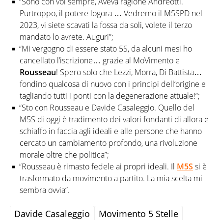
“Sono con voi sempre, Aveva ragione Andreotti.
Purtroppo, il potere logora … Vedremo il M5SPD nel
2023, vi siete scavati la fossa da soli, volete il terzo
mandato lo avrete. Auguri”;
“Mi vergogno di essere stato 5S, da alcuni mesi ho
cancellato l’iscrizione… grazie al MoVimento e
Rousseau
! Spero solo che Lezzi, Morra, Di Battista…
fondino qualcosa di nuovo con i principi dell’origine e
tagliando tutti i ponti con la degenerazione attuale!”;
“Sto con Rousseau e Davide Casaleggio. Quello del
M5S di oggi è tradimento dei valori fondanti di allora e
schiaffo in faccia agli ideali e alle persone che hanno
cercato un cambiamento profondo, una rivoluzione
morale oltre che politica”;
“Rousseau è rimasto fedele ai propri ideali. Il
M5S
si è
trasformato da movimento a partito. La mia scelta mi
sembra ovvia”.
Davide Casaleggio
Movimento 5 Stelle