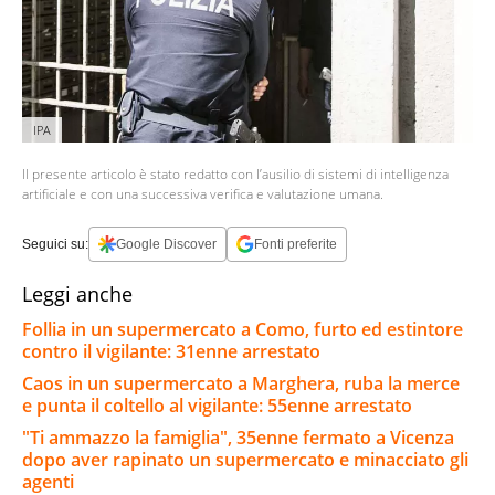
IPA
Il presente articolo è stato redatto con l’ausilio di sistemi di intelligenza
artificiale e con una successiva verifica e valutazione umana.
Seguici su:
Google Discover
Fonti preferite
Leggi anche
Follia in un supermercato a Como, furto ed estintore
contro il vigilante: 31enne arrestato
Caos in un supermercato a Marghera, ruba la merce
e punta il coltello al vigilante: 55enne arrestato
"Ti ammazzo la famiglia", 35enne fermato a Vicenza
dopo aver rapinato un supermercato e minacciato gli
agenti