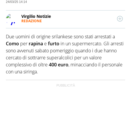
24/03/25 14:14
Virgilio Notizie
REDAZIONE
Da oltre 20 anni informa in modo indipendente,
serio, affidabile e originale su tutto quanto accade in
Due uomini di origine srilankese sono stati arrestati a
Italia e nel mondo. Cronaca, Politica, Economia,
Spettacolo: tutta l'attualità che fa notizia, finisce
Como
per
rapina
e
furto
in un supermercato. Gli arresti
sotto il suo microscopio. Virgilio Notizie è alimentato
sono avvenuti sabato pomeriggio quando i due hanno
da un team di giornalisti tutti under 35 e nativi
cercato di sottrarre superalcolici per un valore
digitali. Missione: con un linguaggio semplice e
complessivo di oltre
400 euro
, minacciando il personale
diretto rendere chiari, comprensibili e interessanti i
fatti del giorno.
con una siringa.