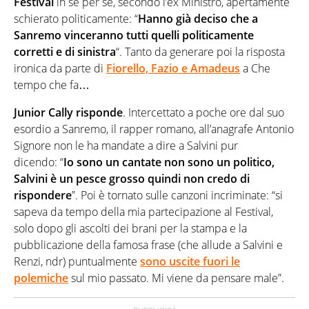
Festival
in se per se, secondo l’ex Ministro, apertamente
schierato politicamente: “
Hanno già deciso che a
Sanremo vinceranno tutti quelli politicamente
corretti e di sinistra
“. Tanto da generare poi la risposta
ironica da parte di
Fiorello, Fazio e Amadeus
a Che
tempo che fa…
Junior Cally risponde
. Intercettato a poche ore dal suo
esordio a Sanremo, il rapper romano, all’anagrafe Antonio
Signore non le ha mandate a dire a Salvini pur
dicendo: “
Io sono un cantate non sono un politico,
Salvini è un pesce grosso quindi non credo di
rispondere
”. Poi è tornato sulle canzoni incriminate: “si
sapeva da tempo della mia partecipazione al Festival,
solo dopo gli ascolti dei brani per la stampa e la
pubblicazione della famosa frase (che allude a Salvini e
Renzi, ndr) puntualmente
sono uscite fuori le
polemiche
sul mio passato. Mi viene da pensare male”.