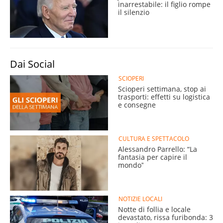
inarrestabile: il figlio rompe
il silenzio
Dai Social
SCIOPERI
Scioperi settimana, stop ai
trasporti: effetti su logistica
e consegne
CULTURA E SPETTACOLO
Alessandro Parrello: “La
fantasia per capire il
mondoˮ
NOTIZIE LOCALI
Notte di follia e locale
devastato, rissa furibonda: 3