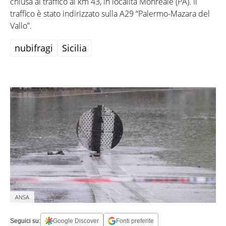
chiusa al traffico al km 43, in località Monreale (PA). Il
traffico è stato indirizzato sulla A29 “Palermo-Mazara del
Vallo”.
nubifragi
Sicilia
ANSA
Seguici su:
Google Discover
Fonti preferite