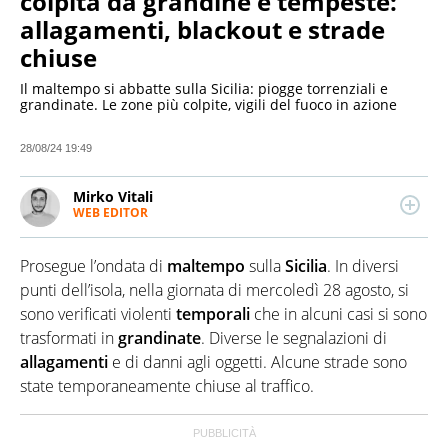
colpita da grandine e tempeste:
allagamenti, blackout e strade
chiuse
Il maltempo si abbatte sulla Sicilia: piogge torrenziali e
grandinate. Le zone più colpite, vigili del fuoco in azione
28/08/24 19:49
Mirko Vitali
WEB EDITOR
Esperto di politica e attualità, attento anche ai temi
economici e alle dinamiche del mondo dello
Prosegue l’ondata di
maltempo
sulla
Sicilia
. In diversi
spettacolo. Dopo due lauree umanistiche e il Master
in critica giornalistica, lavora e collabora con diverse
punti dell’isola, nella giornata di mercoledì 28 agosto, si
testate e realtà editoriali nazionali
sono verificati violenti
temporali
che in alcuni casi si sono
trasformati in
grandinate
. Diverse le segnalazioni di
allagamenti
e di danni agli oggetti. Alcune strade sono
state temporaneamente chiuse al traffico.