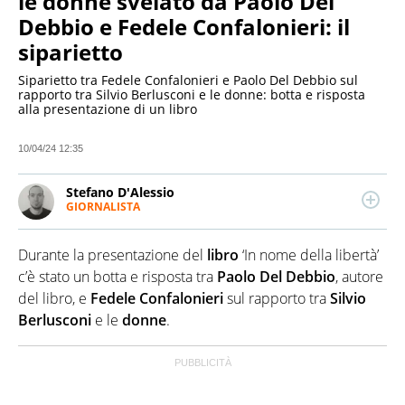
le donne svelato da Paolo Del
Debbio e Fedele Confalonieri: il
siparietto
Siparietto tra Fedele Confalonieri e Paolo Del Debbio sul
rapporto tra Silvio Berlusconi e le donne: botta e risposta
alla presentazione di un libro
10/04/24 12:35
Stefano D'Alessio
GIORNALISTA
Giornalista pubblicista. Laureato in Comunicazione,
per anni si è occupato di sport e spettacolo. Scrive
Durante la presentazione del
libro
‘In nome della libertà’
anche di attualità, cronaca e politica. Ha collaborato
con importanti testate e programmi radio e tv, a
c’è stato un botta e risposta tra
Paolo Del Debbio
, autore
livello nazionale e locale.
del libro, e
Fedele Confalonieri
sul rapporto tra
Silvio
Berlusconi
e le
donne
.