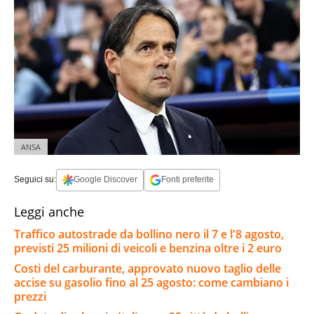
ANSA
Seguici su:
Google Discover
Fonti preferite
Leggi anche
Traffico autostrade da bollino nero il 7 e l'8 agosto,
previsti 25 milioni di veicoli e benzina oltre i 2 euro
Costi del carburante, approvato nuovo taglio delle
accise su gasolio fino al 25 agosto: come cambiano i
prezzi