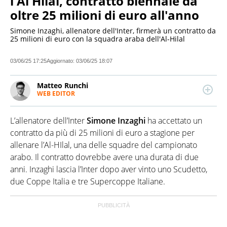
l'Al Hilal, contratto biennale da
oltre 25 milioni di euro all'anno
Simone Inzaghi, allenatore dell'Inter, firmerà un contratto da
25 milioni di euro con la squadra araba dell'Al-Hilal
03/06/25 17:25
Aggiornato:
03/06/25 18:07
Matteo Runchi
WEB EDITOR
Redattore esperto di economia, appassionato di
tecnologia e sport. Scrive di attualità e cronaca.
L’allenatore dell’Inter
Simone Inzaghi
ha accettato un
Laureato in Storia all’Università degli Studi di Milano,
ha lavorato per diversi siti e redazioni.
contratto da più di 25 milioni di euro a stagione per
allenare l’Al-HIlal, una delle squadre del campionato
arabo. Il contratto dovrebbe avere una durata di due
anni. Inzaghi lascia l’Inter dopo aver vinto uno Scudetto,
due Coppe Italia e tre Supercoppe Italiane.