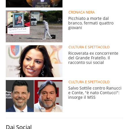
CRONACA NERA
Picchiato a morte dal
branco, fermati quattro
giovani
CULTURA E SPETTACOLO
Ricoverata ex concorrente
del Grande Fratello. Il
racconto sui social
CULTURA E SPETTACOLO
Salvo Sottile contro Ranucci
e Conte, "è nato Contucci":
insorge il M5S
Dai Social