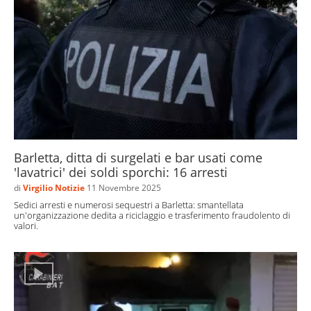
Barletta, ditta di surgelati e bar usati come
'lavatrici' dei soldi sporchi: 16 arresti
di
Virgilio Notizie
11 Novembre 2025
Sedici arresti e numerosi sequestri a Barletta: smantellata
un'organizzazione dedita a riciclaggio e trasferimento fraudolento di
valori.