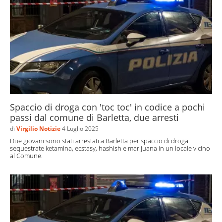
Spaccio di droga con 'toc toc' in codice a pochi
passi dal comune di Barletta, due arresti
di
Virgilio Notizie
4 Luglio 2025
Due giovani sono stati arrestati a Barletta per spaccio di droga:
sequestrate ketamina, ecstasy, hashish e marijuana in un locale vicino
al Comune.