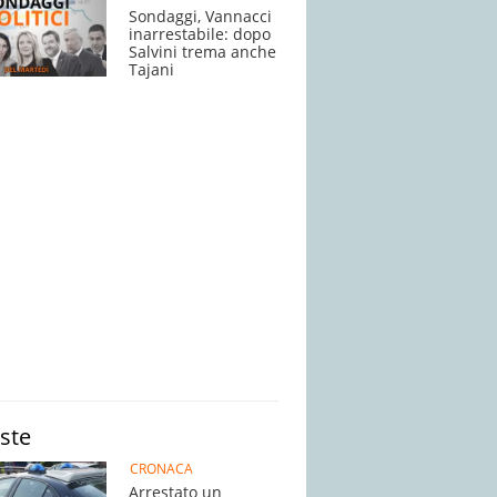
Sondaggi, Vannacci
inarrestabile: dopo
Salvini trema anche
Tajani
iste
CRONACA
Arrestato un