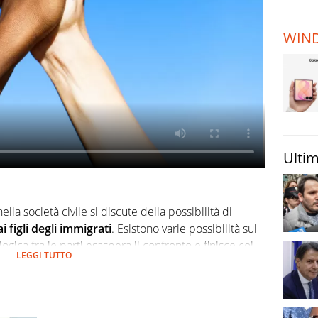
TERREMOTI
E VULCANI
WIN
STORIE
Ultim
lla società civile si discute della possibilità di
i figli degli immigrati
. Esistono varie possibilità sul
gica fra le parti esaspera il confronto e finisce col
locuzioni latine come
Ius soli, Ius Culturae e Ius