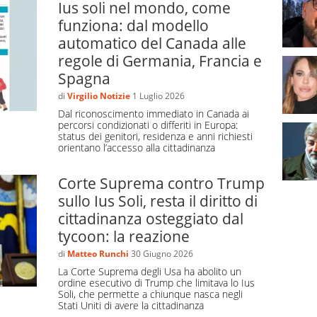
Ius soli nel mondo, come
izioni a favore
funziona: dal modello
i di cui godono i figli dei migranti sostiene che
automatico del Canada alle
re la cittadinanza italiana non solo sia possibile, ma
regole di Germania, Francia e
rmalmente una situazione che materialmente è già in
Spagna
di
Virgilio Notizie
1 Luglio 2026
cittadini italiani nonostante parlino italiano,
Dal riconoscimento immediato in Canada ai
percorsi condizionati o differiti in Europa:
 degli stessi prodotti culturali dei loro amici italiani
status dei genitori, residenza e anni richiesti
 fumetti…), abbiano le stesse abitudini e le stesse
orientano l’accesso alla cittadinanza
uadre di calcio.
Corte Suprema contro Trump
, anche qualora fossero nati in Italia, dipendono dal
sullo Ius Soli, resta il diritto di
tori. Qualora il permesso dovesse scadere, loro
cittadinanza osteggiato dal
questi giovani essere privi della cittadinanza, oltre
tycoon: la reazione
i alcune limitazioni (come, ad esempio, non poter
di
Matteo Runchi
30 Giugno 2026
nale con la maglia azzurra, non poter entrare a
La Corte Suprema degli Usa ha abolito un
c…)
ordine esecutivo di Trump che limitava lo Ius
Soli, che permette a chiunque nasca negli
Stati Uniti di avere la cittadinanza
izioni contro