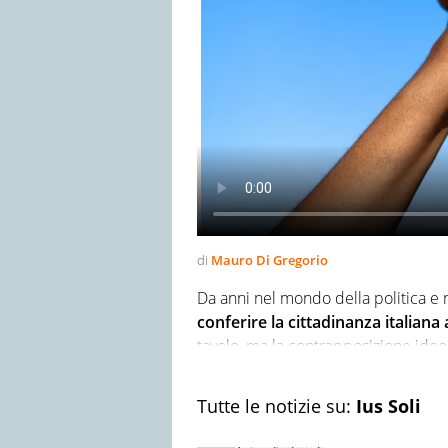
di
Mauro Di Gregorio
Da anni nel mondo della politica e ne
conferire la cittadinanza italiana a
tavolo, ma la contrapposizione ideolo
bloccare tutto.
Tutte le notizie su:
Ius Soli
Nel dibattito tornano ciclicamente 
Scholae
.