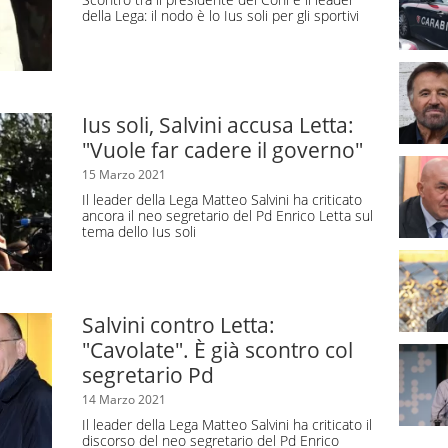
della Lega: il nodo è lo Ius soli per gli sportivi
ttadinanza dal coniuge italiano al coniuge straniero si
l’estero o dopo 2 anni se residente
Ius soli, Salvini accusa Letta:
o il riconoscimento e l’adozione.
"Vuole far cadere il governo"
15 Marzo 2021
Il leader della Lega Matteo Salvini ha criticato
ancora il neo segretario del Pd Enrico Letta sul
tema dello Ius soli
Salvini contro Letta:
"Cavolate". È già scontro col
segretario Pd
14 Marzo 2021
Il leader della Lega Matteo Salvini ha criticato il
discorso del neo segretario del Pd Enrico