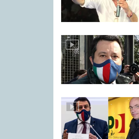
esempio tramite matrimonio
In questo caso il trasferimento di ci
ottiene dopo 3 anni se residente al
continuativamente in Italia.
Altri casi di Iuris communicatio son