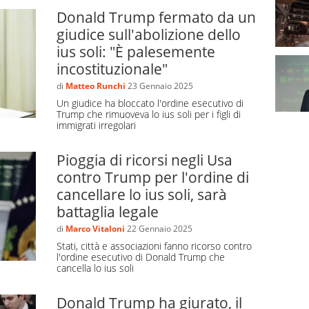
Donald Trump fermato da un
diritto del suolo
’. Secondo le leggi improntate allo lo
giudice sull'abolizione dello
cendo in un determinato territorio
. Lo Ius soli può
ius soli: "È palesemente
essere
incondizionato
, se applicato per il solo fatto di
incostituzionale"
i una determinata nazione, o può essere
di
Matteo Runchi
23 Gennaio 2025
bili (ad esempio raggiungere una determinata età
Un giudice ha bloccato l'ordine esecutivo di
esta, dover completare un ciclo di studi, superare
Trump che rimuoveva lo ius soli per i figli di
immigrati irregolari
applica una certa forma di Ius soli è, come detto, nei tre
Pioggia di ricorsi negli Usa
 legge 91/1992: quando il bambino nato su suolo
contro Trump per l'ordine di
di o qualora vi fosse l’impossibilità di trasmettere la
cancellare lo ius soli, sarà
battaglia legale
di
Marco Vitaloni
22 Gennaio 2025
Stati, città e associazioni fanno ricorso contro
a, ha cercato di introdurre una forma di Ius soli
l'ordine esecutivo di Donald Trump che
come ‘Ius soli temperato’
.
cancella lo ius soli
018
. Fra i firmatari
Laura Boldrini, Pier Luigi
Donald Trump ha giurato, il