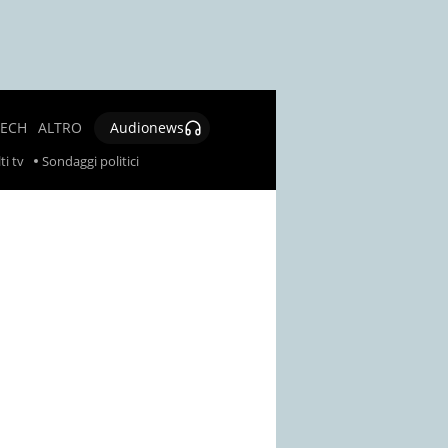
TECH
ALTRO
Audionews
SALUTE
ti tv
Sondaggi politici
CULTURA E
SPETTACOLO
GIOCHI E
LOTTERIE
SOCIAL
NEWS
SPECIALI
AUTORI
CONTATTI