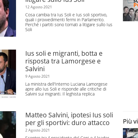
izzare il criterio dell’istruzione per integrare migliaia
12 Agosto 2021
Cosa cambia tra Ius Soli e Ius soli sportivo,
quali i provvedimenti fermi in Parlamento.
Perché i partiti sono tornati a litigare sullo Ius
turae e Ius Scholae
sembrano per lo più di etichetta
Soli
ci le utilizzano indistintamente come sinonimi, in
le leggi che negli anni sono state presentate.
lla cultura’) si intende un percorso che porta lo
Ius soli e migranti, botta e
a se nato in Italia o se arrivato prima dei 12 anni e
risposta tra Lamorgese e
ni, con esito positivo se si tratta di scuole
Salvini
9 Agosto 2021
La ministra dell'Interno Luciana Lamorgese
ato sulla scuola’) si intende la possibilità di acquisire
apre allo Ius Soli e risponde alle critiche di
iunte in Italia dopo i 12 anni, se hanno almeno 6
Salvini sui migranti. Il leghista replica
uto un percorso di studi o se hanno ottenuto una
Matteo Salvini, ipotesi Ius soli
Più v
per gli sportivi: duro attacco
iritto per trasmissione’). Si tratta del principio
2 Agosto 2021
ò essere trasmessa da un familiare all’altro
, ad
Scontro tra il presidente del Coni e il leader