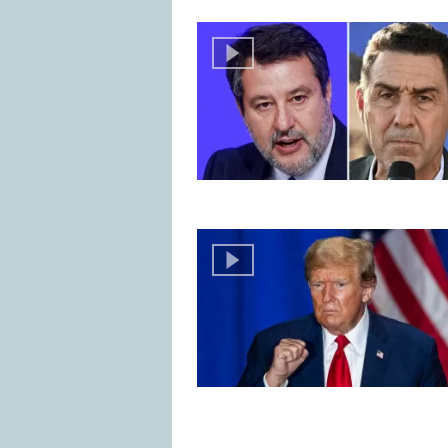
Chi è contrario a espandere i diritti 
già un altissimo numero di cittadinan
lievitare il numero mandandolo fuo
ha concesso
127.000
cittadinanze
nell’Unione europea
. Più di noi 
totale dell'Ue). Secondo i dati
l’Ita
tasso di naturalizzazione
(il rappo
rispetto al totale di stranieri resid
2,54%
.
Ius sanguinis
Oggi in Italia vige lo
Ius sanguinis
, 
discendenza: chi è figlio di
almeno 
italiano. Il testo di riferimento è la
l
Il primo articolo della legge recita c
madre cittadini; chi è nato nel terr
ignoti o apolidi, ovvero se il figlio
dello Stato al quale questi apparte