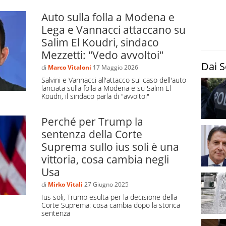
dei figli degli immigrati sostiene che l’Italia concede
Auto sulla folla a Modena e
ze e che l’applicazione di ulteriori diritti farebbe
Lega e Vannacci attaccano su
ri controllo. Secondo i
dati Eurostat
nel 2019 l’Italia
Salim El Koudri, sindaco
pari al
18% di tutte le cittadinanze concesse
ne ha concesse solo la Germania (132 mila, 19% del
Mezzetti: "Vedo avvoltoi"
Dai S
lia supera la media europea per quanto riguarda il
di
Marco Vitaloni
17 Maggio 2026
rto tra chi ha acquisito la cittadinanza in un anno
Salvini e Vannacci all'attacco sul caso dell'auto
lanciata sulla folla a Modena e su Salim El
enti). La media europea è del 2%, quella italiana del
Koudri, il sindaco parla di "avvoltoi"
Perché per Trump la
sentenza della Corte
il ‘diritto di sangue’ basato sul criterio della
Suprema sullo ius soli è una
un genitore italiano
, diventa automaticamente
vittoria, cosa cambia negli
egge 91/1992
(‘Nuove norme sulla cittadinanza’).
Usa
he “È cittadino per nascita il figlio di padre o di
di
Mirko Vitali
27 Giugno 2025
itorio della Repubblica se entrambi i genitori sono
Ius soli, Trump esulta per la decisione della
 non segue la cittadinanza dei genitori secondo la legge
Corte Suprema: cosa cambia dopo la storica
sentenza
ngono”.