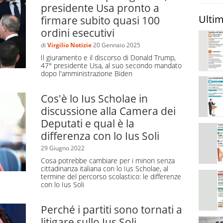
Fratoianni
e altri.
presidente Usa pronto a
Ultim
firmare subito quasi 100
ilità di accedere allo Ius soli in caso di nascita su
ordini esecutivi
are di almeno un anno di uno dei genitori al momento
so di nascita da genitore a sua volta nato in Italia.
di
Virgilio Notizie
20 Gennaio 2025
Il giuramento e il discorso di Donald Trump,
approvato alla Camera e mai licenziato dal Senato,
47° presidente Usa, al suo secondo mandato
dopo l'amministrazione Biden
Cos'è lo Ius Scholae in
vi sono gli Stati Uniti d’America. Una delle critiche
discussione alla Camera dei
cana, muovono a tale dottrina è che ogni anno
Deputati e qual è la
disperati da ogni angolo del mondo a tentare un
differenza con lo Ius Soli
copo di partorire un figlio sul suolo americano. Questo
29 Giugno 2022
raffici ad essi correlati, oltre che aumentare il
Cosa potrebbe cambiare per i minori senza
la speranza.
cittadinanza italiana con lo Ius Scholae, al
termine del percorso scolastico: le differenze
con lo Ius Soli
differenze?
ono locuzioni che prevedono che uno straniero
Perché i partiti sono tornati a
iana se ha frequentato determinati percorsi di studio.
litigare sullo Ius Soli