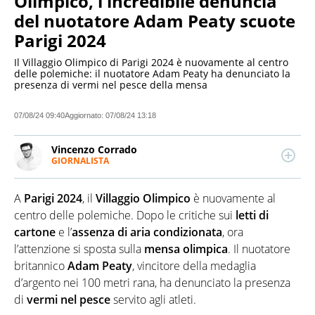
Olimpico, l'incredibile denuncia
del nuotatore Adam Peaty scuote
Parigi 2024
Il Villaggio Olimpico di Parigi 2024 è nuovamente al centro
delle polemiche: il nuotatore Adam Peaty ha denunciato la
presenza di vermi nel pesce della mensa
07/08/24 09:40
Aggiornato:
07/08/24 13:18
Vincenzo Corrado
GIORNALISTA
LINKEDIN
Giornalista professionista. Negli ultimi 16 anni ha
ricoperto i ruoli di redattore, caposervizio e
A
Parigi 2024
, il
Villaggio Olimpico
è nuovamente al
caporedattore per diverse testate locali e nazionali
occupandosi di cronaca, cultura e sport.
centro delle polemiche. Dopo le critiche sui
letti di
Attualmente direttore di una rivista di racconto
cartone
e l’
assenza di aria condizionata
, ora
sportivo
l’attenzione si sposta sulla
mensa olimpica
. Il nuotatore
britannico
Adam Peaty
, vincitore della medaglia
d’argento nei 100 metri rana, ha denunciato la presenza
di
vermi nel pesce
servito agli atleti.