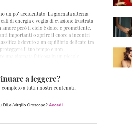
no un po’ accidentato. La giornata alterna
cali di energia e voglia di evasione frustrata
 amore però il cielo è dolce e promettente,
vanti importanti o aprire il cuore a incontri
assifica è dovuto a un equilibrio delicato tra
 proteggere il tuo tempo e non
re una giornata faticosa in un piccolo
inuare a leggere?
o completo a tutti i nostri contenuti.
su DiLei/Virgilio Oroscopo?
Accedi