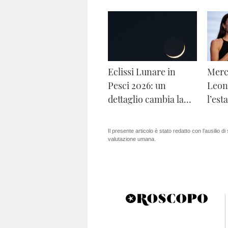
Eclissi Lunare in
Merc
Pesci 2026: un
Leon
dettaglio cambia la
l’est
storia
scop
Il presente articolo è stato redatto con l’ausilio di
valutazione umana.