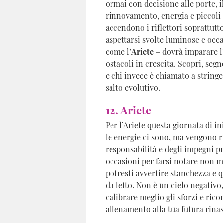
ormai con decisione alle porte, i
rinnovamento, energia e piccoli 
accendono i riflettori soprattutt
aspettarsi svolte luminose e occ
come l’
Ariete
– dovrà imparare l’
ostacoli in crescita. Scopri, seg
e chi invece è chiamato a stringe
salto evolutivo.
12. Ariete
Per l’Ariete questa giornata di i
le energie ci sono, ma vengono ri
responsabilità e degli impegni pr
occasioni per farsi notare non m
potresti avvertire stanchezza e 
da letto. Non è un cielo negativo,
calibrare meglio gli sforzi e ric
allenamento alla tua futura rinas