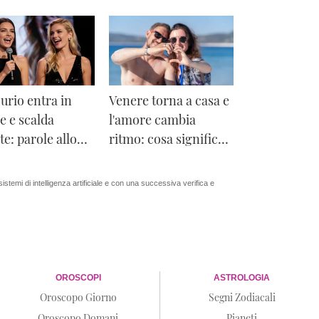
urio entra in
Venere torna a casa e
e e scalda
l'amore cambia
ate: parole allo
ritmo: cosa significa
erto.
il suo ingresso in
Bilancia
 sistemi di intelligenza artificiale e con una successiva verifica e
OROSCOPI
ASTROLOGIA
Oroscopo Giorno
Segni Zodiacali
Oroscopo Domani
Pianeti