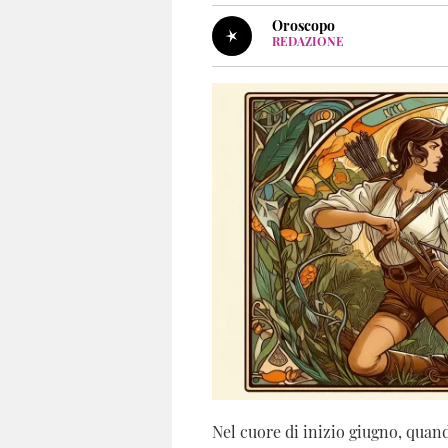
Oroscopo del mese
Oroscopo
REDAZIONE
Virgilio Oroscopo è il maga
dell’astrologia. Oroscopo de
solo. Trovi anche tanti arric
Oroscopo contribuisce all’au
Nel cuore di inizio giugno, quand