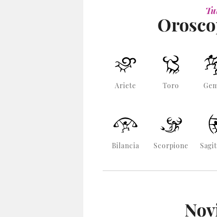
Tut
Orosco
Ariete
Toro
Gem
Bilancia
Scorpione
Sagit
Novi