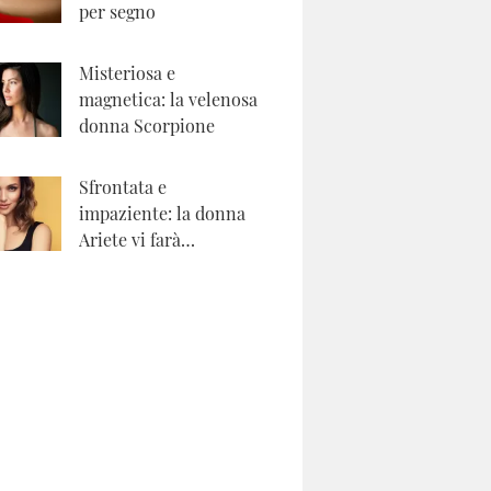
per segno
Misteriosa e
magnetica: la velenosa
donna Scorpione
Sfrontata e
impaziente: la donna
Ariete vi farà
impazzire