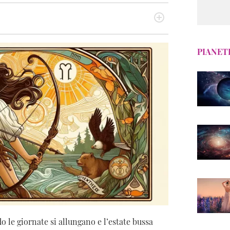
Segno zodiacale
zine dedicato alle appassionate del mondo
Segno Lunare
l giorno, di domani, della settimana, del mese ma non
chimenti legati al mondo delle stelle. Virgilio
PIANETI
Oroscopo Maya
dience di DiLei.
o le giornate si allungano e l’estate bussa