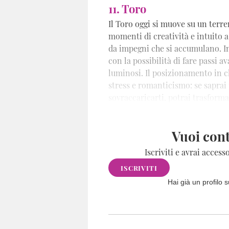
11. Toro
Il Toro oggi si muove su un terre
momenti di creatività e intuito a 
da impegni che si accumulano. In
con la possibilità di fare passi a
luminosi. Il posizionamento in cl
stress e romanticismo: se saprai
sovraccaricarti, potrai trasforma
successo emotivo.
Vuoi cont
Iscriviti e avrai access
ISCRIVITI
Hai già un profilo 