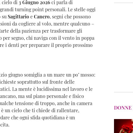
l cielo di
3 Giugno 2026
ci parla di
grandi turning point personali. Le stelle oggi
o su
Sagittario
e
Cancro
, segni che possono
asioni da cogliere al volo, mentre qualcuno –
arte della pazienza per trasformare gli
no per segno, chi naviga con il vento in poppa
re i denti per preparare il proprio prossimo
nizio giugno somiglia a un mare un po’ mosso:
chieste soprattutto sul fronte delle
atici. La mente è lucidissima nel lavoro e le
ancano, ma sul piano personale e fisico
qualche tensione di troppo, anche in camera
DONNE 
 è un cielo che ti chiede di rallentare,
ordare che ogni sfida quotidiana è un
cita.