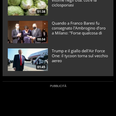
vittime negli Usa: cos’è la
ciclosporiasi
01:38
Quando a Franco Baresi fu
consegnato l'Ambrogino d'oro
a Milano: "Forse qualcosa di
positivo l'ho fatto"
00:34
Trump e il giallo dell'Air Force
One: il tycoon torna sul vecchio
aereo
01:45