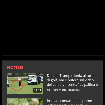
NOTIZIE
Donald Trump trionfa al torneo
di golf, ma è bufera sul video
del colpo vincente: "La pallina è
telecomandata"
1.995 visualizzazioni
01:03
Insalata contaminata, prime