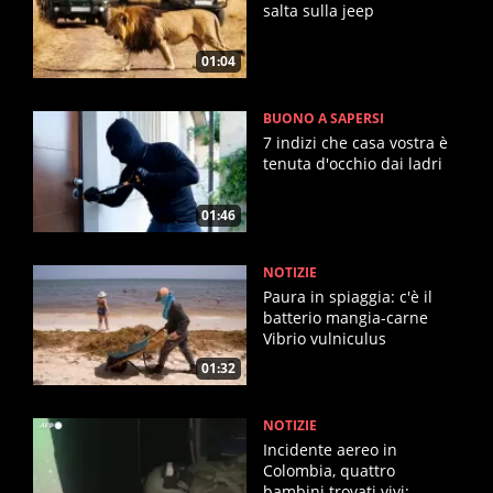
salta sulla jeep
01:04
BUONO A SAPERSI
7 indizi che casa vostra è
tenuta d'occhio dai ladri
01:46
NOTIZIE
Paura in spiaggia: c'è il
batterio mangia-carne
Vibrio vulniculus
01:32
NOTIZIE
Incidente aereo in
Colombia, quattro
bambini trovati vivi: