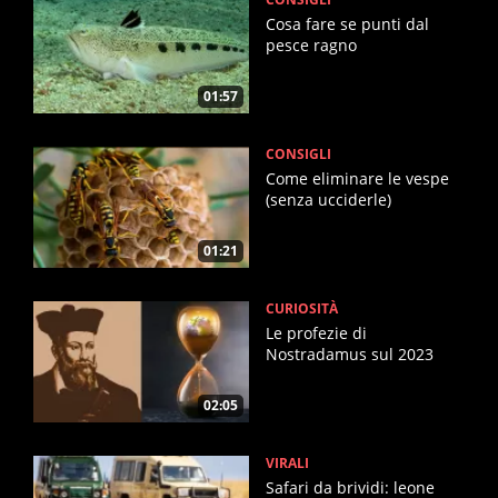
Cosa fare se punti dal
pesce ragno
01:57
CONSIGLI
Come eliminare le vespe
(senza ucciderle)
01:21
CURIOSITÀ
Le profezie di
Nostradamus sul 2023
02:05
VIRALI
Safari da brividi: leone