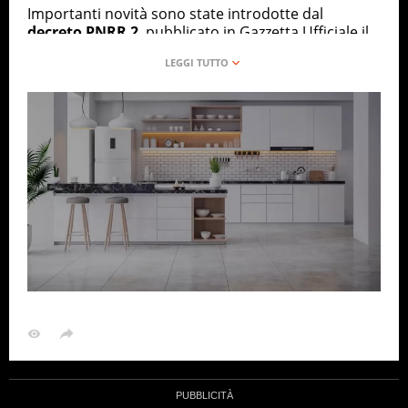
Importanti novità sono state introdotte dal
decreto PNRR 2
, pubblicato in Gazzetta Ufficiale il
30 aprile 2022, soprattutto per quanto riguarda il
bonus mobili 2022
. I beneficiari, come ha stabilito
il testo di legge, saranno tenuti a inviare apposita
comunicazione ENEA
. Di seguito proveremo a fare
chiarezza sui tempi, le modalità e i termini della
procedura.