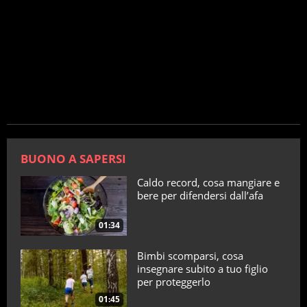
BUONO A SAPERSI
Caldo record, cosa mangiare e
bere per difendersi dall’afa
01:34
Bimbi scomparsi, cosa
insegnare subito a tuo figlio
per proteggerlo
01:45