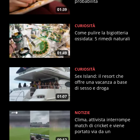
probabilità
01:39
CURIOSITÀ
Come pulire la bigiotteria
ossidata: 5 rimedi naturali
01:49
CURIOSITÀ
Sex Island: il resort che
offre una vacanza a base
di sesso e droga
01:07
NOTIZIE
Clima, attivista interrompe
match di cricket e viene
portato via da un
giocatore
00:12