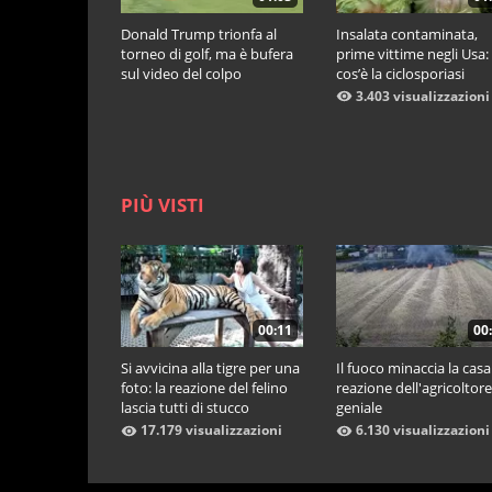
Donald Trump trionfa al
Insalata contaminata,
torneo di golf, ma è bufera
prime vittime negli Usa:
sul video del colpo
cos’è la ciclosporiasi
vincente: "La pallina è
3.403 visualizzazioni
telecomandata"
PIÙ VISTI
00:11
00
Si avvicina alla tigre per una
Il fuoco minaccia la casa:
foto: la reazione del felino
reazione dell'agricoltore
lascia tutti di stucco
geniale
17.179 visualizzazioni
6.130 visualizzazioni