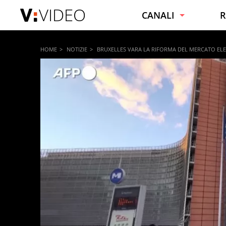
VIDEO
CANALI
R
NOTIZIE
C
HOME
NOTIZIE
BRUXELLES VARA LA RIFORMA DEL MERCATO EL
VIRALI
C
SPORT
F
INTRATTENIMENTO
B
SPETTACOLI E VIP
C
TECNOLOGIA
S
MOTORI