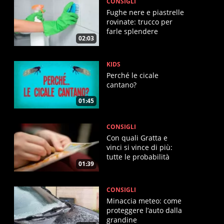
CONSIGLI
Fughe nere e piastrelle
rovinate: trucco per
farle splendere
02:03
KIDS
Perché le cicale
cantano?
01:45
CONSIGLI
Con quali Gratta e
vinci si vince di più:
tutte le probabilità
01:39
CONSIGLI
Minaccia meteo: come
proteggere l’auto dalla
grandine