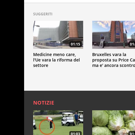
SUGGERITI
01:15
01
Medicine meno care,
Bruxelles vara la
l'Ue vara la riforma del
proposta su Price Ca
settore
ma e' ancora scontr
NOTIZIE
01:03
01