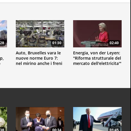
:28
01:30
02:40
Auto, Bruxelles vara le
Energia, von der Leyen:
p,
nuove norme Euro 7:
"Riforma strutturale del
o
nel mirino anche i freni
mercato dell'elettricita'"
:38
00:34
01:45