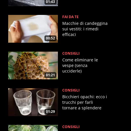
01:43
FAI DA TE
Macchie di candeggina
sui vestiti: i rimedi
efficaci
00:52
CONSIGLI
Come eliminare le
vespe (senza
ucciderle)
01:21
CONSIGLI
Bicchieri opachi: ecco i
trucchi per farli
tornare a splendere
01:29
CONSIGLI