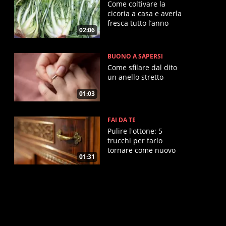
Come coltivare la
cicoria a casa e averla
fresca tutto l’anno
02:06
BUONO A SAPERSI
Come sfilare dal dito
un anello stretto
01:03
FAI DA TE
Pulire l'ottone: 5
trucchi per farlo
tornare come nuovo
01:31