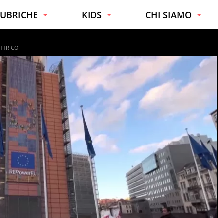
UBRICHE
KIDS
CHI SIAMO
URIOSITÀ
TUTTE LE ETÀ
ESPERTI
ETTRICO
ONSIGLI
BAMBINI
CONTATTI
AI DA TE
RAGAZZI
UONO A SAPERSI
UCINA
ALUTE