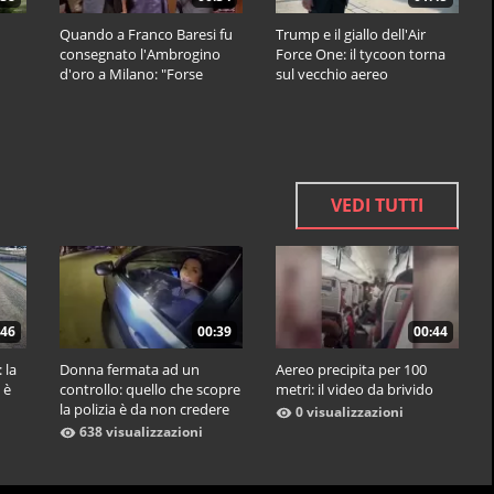
Quando a Franco Baresi fu
Trump e il giallo dell'Air
consegnato l'Ambrogino
Force One: il tycoon torna
d'oro a Milano: "Forse
sul vecchio aereo
qualcosa di positivo l'ho
fatto"
VEDI TUTTI
:46
00:39
00:44
 la
Donna fermata ad un
Aereo precipita per 100
 è
controllo: quello che scopre
metri: il video da brivido
la polizia è da non credere
0 visualizzazioni
638 visualizzazioni