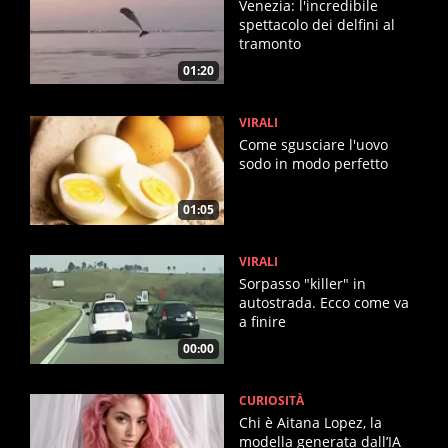
Venezia: l'incredibile
spettacolo dei delfini al
tramonto
01:20
VIRALI
Come sgusciare l'uovo
sodo in modo perfetto
01:05
VIRALI
Sorpasso "killer" in
autostrada. Ecco come va
a finire
00:00
CURIOSITÀ
Chi è Aitana Lopez, la
modella generata dall’IA