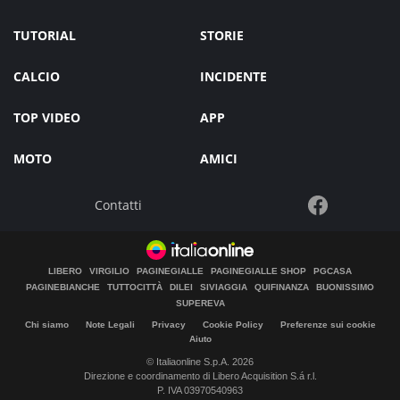
TUTORIAL
STORIE
CALCIO
INCIDENTE
TOP VIDEO
APP
MOTO
AMICI
Contatti
LIBERO
VIRGILIO
PAGINEGIALLE
PAGINEGIALLE SHOP
PGCASA
PAGINEBIANCHE
TUTTOCITTÀ
DILEI
SIVIAGGIA
QUIFINANZA
BUONISSIMO
SUPEREVA
Chi siamo
Note Legali
Privacy
Cookie Policy
Preferenze sui cookie
Aiuto
© Italiaonline S.p.A. 2026
Direzione e coordinamento di Libero Acquisition S.á r.l.
P. IVA 03970540963