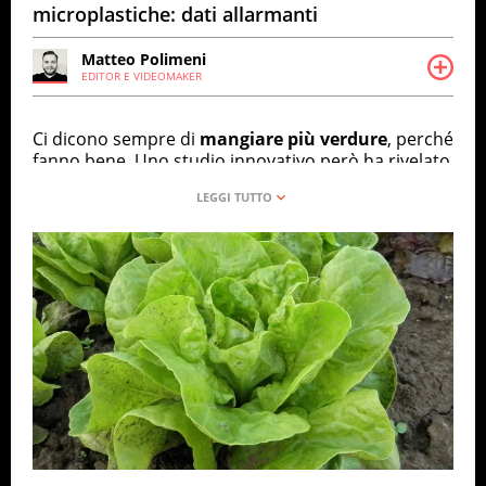
microplastiche: dati allarmanti
Matteo Polimeni
EDITOR E VIDEOMAKER
Editor e videomaker con l’anima da storyteller. Mi
muovo tra design, arte e architettura, giocando con
la comunicazione.
Ci dicono sempre di
mangiare più verdure
, perché
fanno bene. Uno studio innovativo però ha rivelato
che ogni volta che addentiamo una foglia di lattuga
o una carota potremmo masticare plastica. Non
stiamo parlando di plastica visibile a occhio nudo,
ma di minuscole particelle chiamate
microplastiche
starebbero contaminando sempre
di più i nostri ortaggi. Lo studio – che ha analizzato
quasi 200 ricerche scientifiche – evidenzia come i
terreni agricoli si stiano trasformando in veri e
propri depositi invisibili di plastica, con effetti non
ancora ben noti per la salute umana.
Cosa sono le microplastiche e dove si trovano
Le microplastiche sono frammenti di plastica
talmente piccoli che spesso non superano i 5
millimetri di diametro. Possono nascere già in