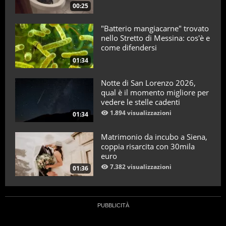
plastica
, che potrebbero contribuire alla lotta per
00:25
l’
eliminazione delle microplastiche
.
"Batterio mangiacarne" trovato
nello Stretto di Messina: cos'è e
come difendersi
01:34
Notte di San Lorenzo 2026,
qual è il momento migliore per
vedere le stelle cadenti
1.894 visualizzazioni
01:34
Matrimonio da incubo a Siena,
coppia risarcita con 30mila
euro
7.382 visualizzazioni
01:36