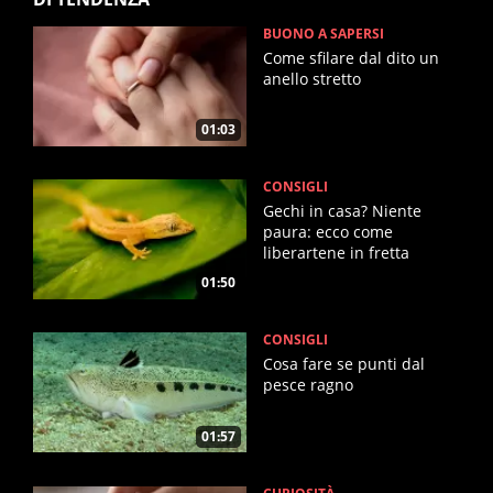
BUONO A SAPERSI
Come sfilare dal dito un
anello stretto
01:03
CONSIGLI
Gechi in casa? Niente
paura: ecco come
liberartene in fretta
01:50
CONSIGLI
Cosa fare se punti dal
pesce ragno
01:57