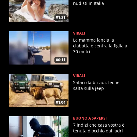
nudisti in Italia
01:31
VIRALI
La mamma lancia la
ciabatta e centra la figlia a
30 metri
00:11
VIRALI
Safari da brividi: leone
salta sulla jeep
01:04
BUONO A SAPERSI
7 indizi che casa vostra è
tenuta d'occhio dai ladri