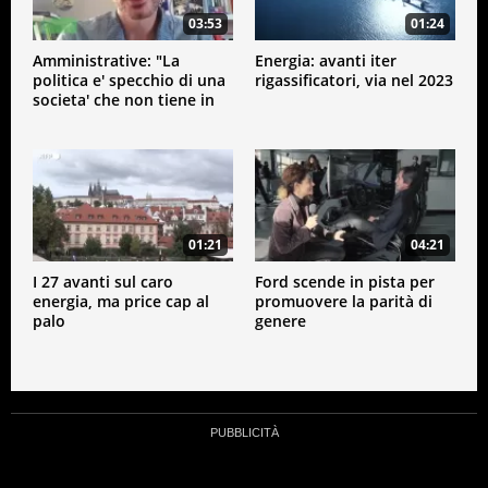
03:53
01:24
Amministrative: "La
Energia: avanti iter
politica e' specchio di una
rigassificatori, via nel 2023
societa' che non tiene in
conto la parita' di genere"
01:21
04:21
I 27 avanti sul caro
Ford scende in pista per
energia, ma price cap al
promuovere la parità di
palo
genere