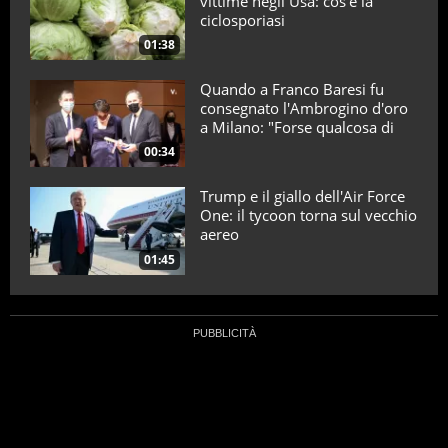
vittime negli Usa: cos’è la
ciclosporiasi
01:38
Quando a Franco Baresi fu
consegnato l'Ambrogino d'oro
a Milano: "Forse qualcosa di
positivo l'ho fatto"
00:34
Trump e il giallo dell'Air Force
One: il tycoon torna sul vecchio
aereo
01:45